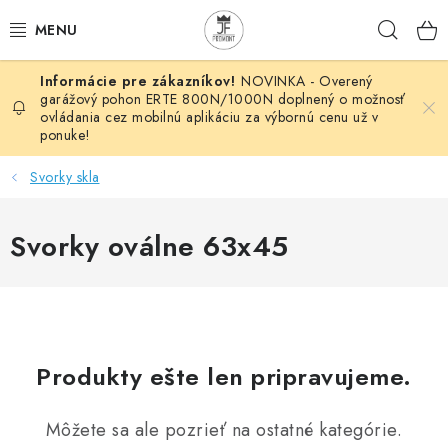
Prejsť
Hľad
na
obsah
NOVINKA - Overený
AUTOMATIZÁCIA
garážový pohon ERTE 800N/1000N doplnený o možnosť
ovládania cez mobilnú aplikáciu za výbornú cenu už v
ponuke!
BRÁNOVÉ SYSTÉMY
Svorky skla
POHONY
Svorky oválne 63x45
HUTNÍCKY MATERIÁL
DOM, DIELŇA, ZÁHRADA
KOVANÉ POLOTOVARY
Produkty ešte len pripravujeme.
HLINÍKOVÉ POLOTOVARY
Môžete sa ale pozrieť na ostatné kategórie.