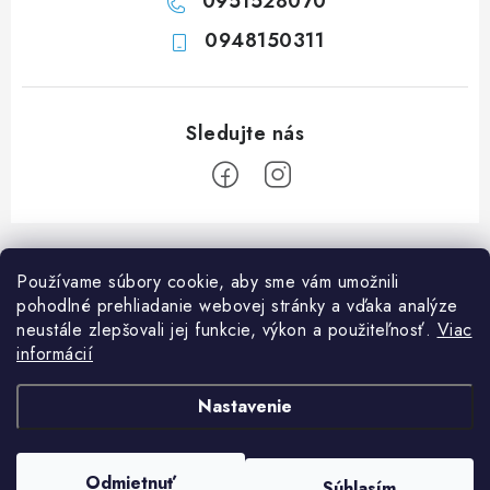
0951528070
0948150311
Z
á
Používame súbory cookie, aby sme vám umožnili
p
pohodlné prehliadanie webovej stránky a vďaka analýze
ä
neustále zlepšovali jej funkcie, výkon a použiteľnosť.
Viac
Informácie pre vás
t
informácií
i
Ako nakupovať
O nás
Nastavenie
e
Doprava a platba
Napíšte nám
Blog
Copyright 2026
Obchod JF PROMONT s.r.o.
. Všetky práva vyhradené.
Upraviť
Zadanie reklamácie alebo vrátenia tovaru
Odmietnuť
FAQ
Súhlasím
nastavenie cookies