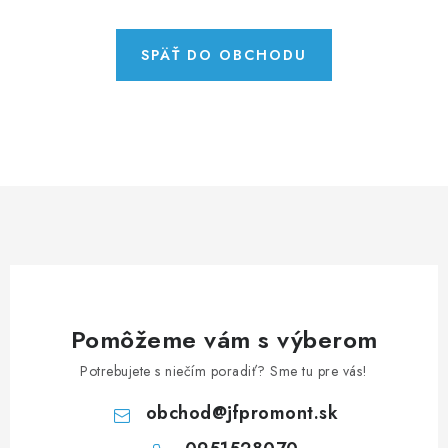
NEREZOVÉ POLOTOVARY
SPOJOVACÍ MATERIÁL
SPÄŤ DO OBCHODU
ZÁBRADLIA A MADLÁ
Ako nakupovať
Doprava a platba
Zadanie reklamácie alebo vrátenia tovaru
Podmienky ochrany osobných údajov
Obchodné podmienky
Pomôžeme vám s výberom
Potrebujete s niečím poradiť? Sme tu pre vás!
obchod
@
jfpromont.sk