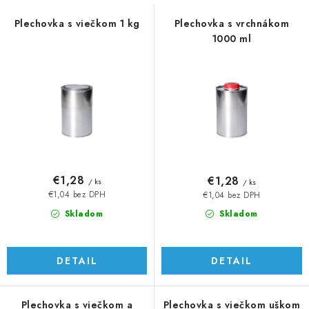
s
n
p
i
Plechovka s viečkom 1 kg
Plechovka s vrchnákom
1000 ml
r
e
o
p
d
r
u
o
k
d
t
u
o
k
v
t
€1,28
€1,28
/ ks
/ ks
o
€1,04 bez DPH
€1,04 bez DPH
v
Skladom
Skladom
DETAIL
DETAIL
Plechovka s viečkom a
Plechovka s viečkom uškom