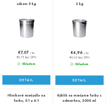
uškom 5 kg
3 kg
€7,07
€4,96
/ ks
/ ks
€5,75 bez DPH
€4,03 bez DPH
Skladom
Skladom
DETAIL
DETAIL
Hliníkové miešadlo na
Kýblik na miešanie farby s
farbu, 5:1 a 6:1
odmerkou, 2000 ml