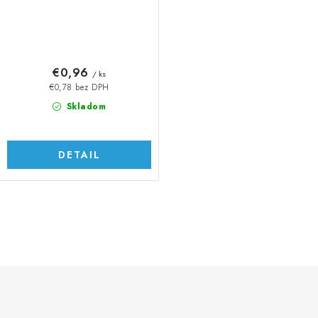
€0,96
/ ks
€0,78 bez DPH
Skladom
DETAIL
O
v
l
á
d
a