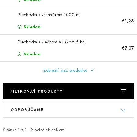
NEREZOVÉ POLOTOVARY
Plechovka s vrchnákom 1000 ml
SPOJOVACÍ MATERIÁL
€1,28
Skladom
ZÁBRADLIA A MADLÁ
Plechovka s viečkom a uškom 5 kg
€7,07
Ako nakupovať
Doprava a platba
Skladom
Zadanie reklamácie alebo vrátenia tovaru
Podmienky ochrany osobných údajov
Obchodné podmienky
Zobraziť viac produktov
FILTROVAŤ PRODUKTY
V
R
ODPORÚČAME
ý
a
p
d
i
e
Stránka
1
z
1
-
9
položiek celkom