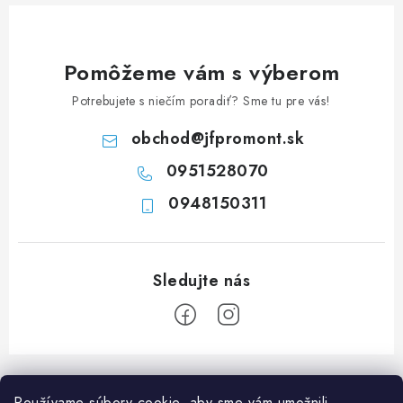
c
i
e
Pomôžeme vám s výberom
p
Potrebujete s niečím poradiť? Sme tu pre vás!
r
v
obchod
@
jfpromont.sk
k
0951528070
y
0948150311
v
ý
p
i
s
u
Z
á
Používame súbory cookie, aby sme vám umožnili