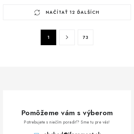
O
NAČÍTAŤ 12 ĎALŠÍCH
v
l
á
S
d
1
73
t
a
r
c
á
n
i
k
e
o
p
v
r
a
v
n
k
i
y
Pomôžeme vám s výberom
e
v
Potrebujete s niečím poradiť? Sme tu pre vás!
ý
p