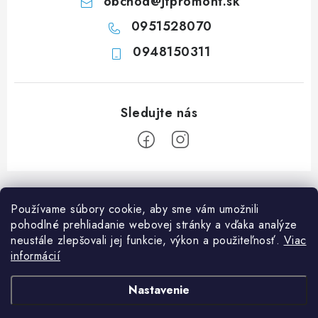
obchod
@
jfpromont.sk
i
0951528070
s
u
0948150311
Z
á
Používame súbory cookie, aby sme vám umožnili
p
pohodlné prehliadanie webovej stránky a vďaka analýze
ä
neustále zlepšovali jej funkcie, výkon a použiteľnosť.
Viac
Informácie pre vás
t
informácií
i
Ako nakupovať
O nás
Nastavenie
e
Doprava a platba
Napíšte nám