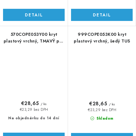
DETAIL
DETAIL
570COPE053Y00 kryt
999COPE053K00 kryt
plastový vrchný, TMAVÝ pre
plastový vrchný, šedý TUS
TUS
€28,65
€28,65
/ ks
/ ks
€23,29 bez DPH
€23,29 bez DPH
Na objednávku do 14 dní
Skladom