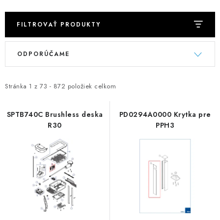
FILTROVAŤ PRODUKTY
V
R
ODPORÚČAME
ý
a
p
d
i
e
Stránka
1
z
73
-
872
položiek celkom
s
n
p
i
SPTB740C Brushless deska
PD0294A0000 Krytka pre
R30
PPH3
r
e
o
p
d
r
u
o
k
d
t
u
o
k