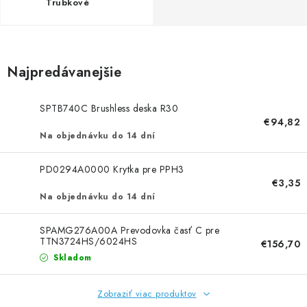
NEREZOVÉ POLOTOVARY
Trubkové
SPOJOVACÍ MATERIÁL
Najpredávanejšie
ZÁBRADLIA A MADLÁ
SPTB740C Brushless deska R30
Ako nakupovať
Doprava a platba
€94,82
Zadanie reklamácie alebo vrátenia tovaru
Na objednávku do 14 dní
Podmienky ochrany osobných údajov
Obchodné podmienky
PD0294A0000 Krytka pre PPH3
€3,35
Na objednávku do 14 dní
SPAMG276A00A Prevodovka časť C pre
TTN3724HS/6024HS
€156,70
Skladom
Zobraziť viac produktov