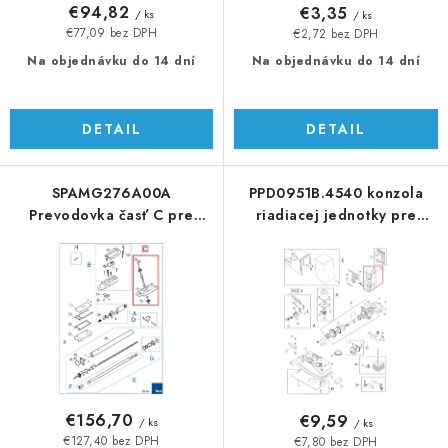
v
t
€94,82
€3,35
/ ks
/ ks
o
€77,09 bez DPH
€2,72 bez DPH
v
Na objednávku do 14 dní
Na objednávku do 14 dní
DETAIL
DETAIL
SPAMG276A00A
PPD0951B.4540 konzola
Prevodovka časť C pre
riadiacej jednotky pre
TTN3724HS/6024HS
RB250 RB400
€156,70
€9,59
/ ks
/ ks
€127,40 bez DPH
€7,80 bez DPH