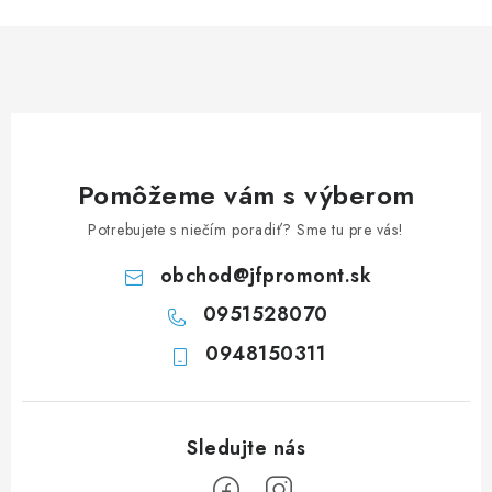
n
i
k
e
o
p
v
r
a
v
n
k
i
y
Pomôžeme vám s výberom
e
v
Potrebujete s niečím poradiť? Sme tu pre vás!
ý
p
obchod
@
jfpromont.sk
i
0951528070
s
u
0948150311