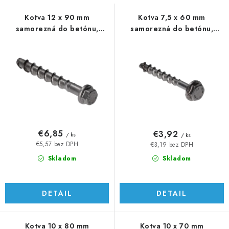
s
n
p
i
Kotva 12 x 90 mm
Kotva 7,5 x 60 mm
samorezná do betónu,
samorezná do betónu,
r
e
šesťhranná
šesťhranná
o
p
d
r
u
o
k
d
t
u
o
k
v
t
€6,85
€3,92
/ ks
/ ks
o
€5,57 bez DPH
€3,19 bez DPH
v
Skladom
Skladom
DETAIL
DETAIL
Kotva 10 x 80 mm
Kotva 10 x 70 mm