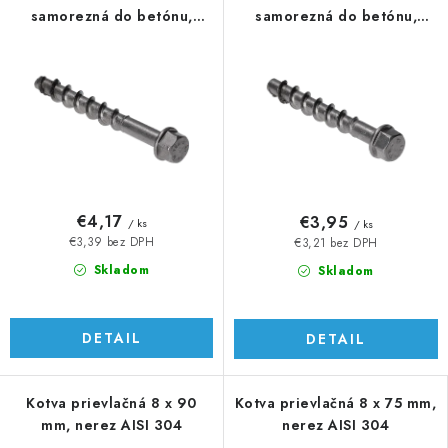
samorezná do betónu,
samorezná do betónu,
šesťhranná
šesťhranná
€4,17
€3,95
/ ks
/ ks
€3,39 bez DPH
€3,21 bez DPH
Skladom
Skladom
DETAIL
DETAIL
Kotva prievlačná 8 x 90
Kotva prievlačná 8 x 75 mm,
mm, nerez AISI 304
nerez AISI 304