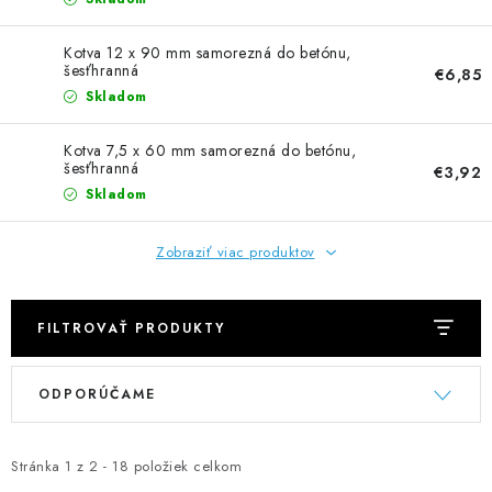
NEREZOVÉ POLOTOVARY
Kotva 12 x 90 mm samorezná do betónu,
SPOJOVACÍ MATERIÁL
šesťhranná
€6,85
Skladom
ZÁBRADLIA A MADLÁ
Kotva 7,5 x 60 mm samorezná do betónu,
šesťhranná
€3,92
Ako nakupovať
Doprava a platba
Skladom
Zadanie reklamácie alebo vrátenia tovaru
Podmienky ochrany osobných údajov
Obchodné podmienky
Zobraziť viac produktov
FILTROVAŤ PRODUKTY
V
R
ODPORÚČAME
ý
a
p
d
i
e
Stránka
1
z
2
-
18
položiek celkom