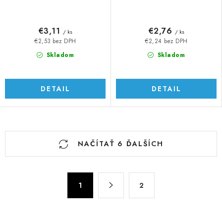
€3,11
€2,76
/ ks
/ ks
€2,53 bez DPH
€2,24 bez DPH
Skladom
Skladom
DETAIL
DETAIL
O
NAČÍTAŤ 6 ĎALŠÍCH
v
l
á
S
d
1
2
t
a
r
c
á