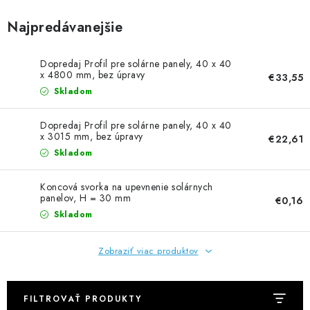
NEREZOVÉ POLOTOVARY
Najpredávanejšie
SPOJOVACÍ MATERIÁL
Dopredaj Profil pre solárne panely, 40 x 40
ZÁBRADLIA A MADLÁ
x 4800 mm, bez úpravy
€33,55
Skladom
Ako nakupovať
Doprava a platba
Dopredaj Profil pre solárne panely, 40 x 40
Zadanie reklamácie alebo vrátenia tovaru
x 3015 mm, bez úpravy
€22,61
Skladom
Podmienky ochrany osobných údajov
Obchodné podmienky
Koncová svorka na upevnenie solárnych
panelov, H = 30 mm
€0,16
Skladom
Zobraziť viac produktov
FILTROVAŤ PRODUKTY