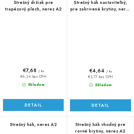
Strešný držiak pre
Strešný hák nastaviteľný,
trapézový plech, nerez A2
pre zakrivené krytiny, nerez
A2
€7,68
€4,64
/ ks
/ ks
€6,24 bez DPH
€3,77 bez DPH
Skladom
Skladom
DETAIL
DETAIL
Strešný hák, nerez A2
Strešný hák vhodný pre
rovné krytiny, nerez A2