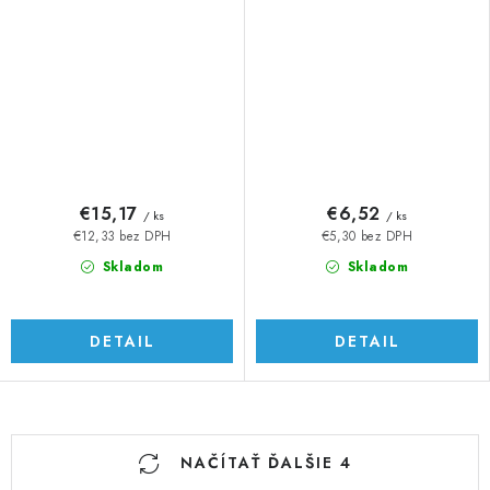
€15,17
€6,52
/ ks
/ ks
€12,33 bez DPH
€5,30 bez DPH
Skladom
Skladom
DETAIL
DETAIL
O
NAČÍTAŤ ĎALŠIE 4
v