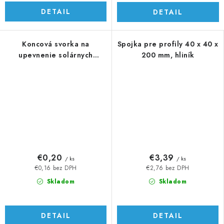
DETAIL
DETAIL
Koncová svorka na
Spojka pre profily 40 x 40 x
upevnenie solárnych
200 mm, hliník
panelov, H = 35 mm
€0,20
€3,39
/ ks
/ ks
€0,16 bez DPH
€2,76 bez DPH
Skladom
Skladom
DETAIL
DETAIL