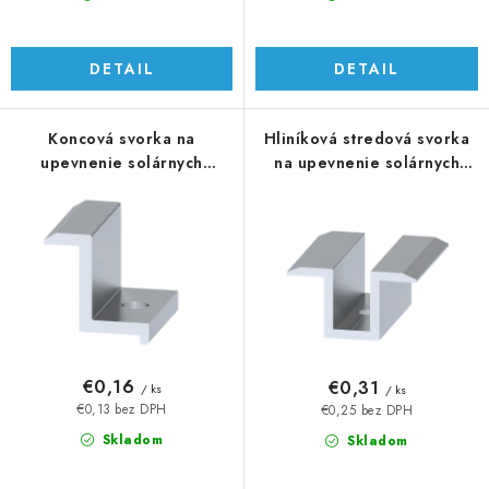
v
DETAIL
DETAIL
Koncová svorka na
Hliníková stredová svorka
upevnenie solárnych
na upevnenie solárnych
panelov, H = 30 mm
panelov
€0,16
€0,31
/ ks
/ ks
€0,13 bez DPH
€0,25 bez DPH
Skladom
Skladom