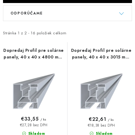
V
R
ODPORÚČAME
ý
a
p
d
i
e
Stránka
1
z
2
-
16
položiek celkom
s
n
p
i
Dopredaj Profil pre solárne
Dopredaj Profil pre solárne
panely, 40 x 40 x 4800 mm,
panely, 40 x 40 x 3015 mm,
r
e
bez úpravy
bez úpravy
o
p
d
r
u
o
k
d
t
u
o
k
v
t
€33,55
€22,61
/ ks
/ ks
o
€27,28 bez DPH
€18,38 bez DPH
Skladom
Skladom