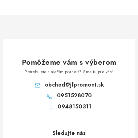
v
l
á
d
a
c
i
e
Pomôžeme vám s výberom
p
Potrebujete s niečím poradiť? Sme tu pre vás!
r
v
obchod
@
jfpromont.sk
k
0951528070
y
0948150311
v
ý
p
i