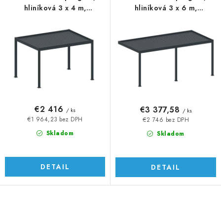
hliníková 3 x 4 m,
hliníková 3 x 6 m,
samostatne stojaca
montovaná o stenu
€2 416
€3 377,58
/ ks
/ ks
€1 964,23 bez DPH
€2 746 bez DPH
Skladom
Skladom
DETAIL
DETAIL
O