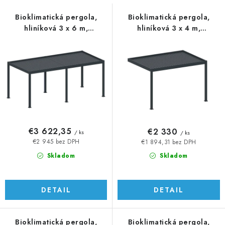
s
n
p
i
Bioklimatická pergola,
Bioklimatická pergola,
hliníková 3 x 6 m,
hliníková 3 x 4 m,
r
e
samostatne stojaca
montovaná o stenu
o
p
d
r
u
o
k
d
t
u
o
k
v
t
€3 622,35
€2 330
/ ks
/ ks
o
€2 945 bez DPH
€1 894,31 bez DPH
v
Skladom
Skladom
DETAIL
DETAIL
Bioklimatická pergola,
Bioklimatická pergola,