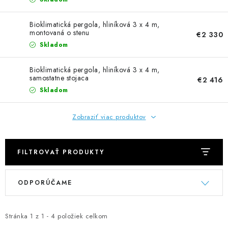
NEREZOVÉ POLOTOVARY
Bioklimatická pergola, hliníková 3 x 4 m,
SPOJOVACÍ MATERIÁL
montovaná o stenu
€2 330
Skladom
ZÁBRADLIA A MADLÁ
Bioklimatická pergola, hliníková 3 x 4 m,
samostatne stojaca
€2 416
Ako nakupovať
Doprava a platba
Skladom
Zadanie reklamácie alebo vrátenia tovaru
Podmienky ochrany osobných údajov
Obchodné podmienky
Zobraziť viac produktov
FILTROVAŤ PRODUKTY
V
R
ODPORÚČAME
ý
a
p
d
i
e
Stránka
1
z
1
-
4
položiek celkom