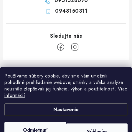
0951528070
0948150311
Z
á
Používame súbory cookie, aby sme vám umožnili
p
pohodlné prehliadanie webovej stránky a vďaka analýze
ä
neustále zlepšovali jej funkcie, výkon a použiteľnosť.
Viac
Informácie pre vás
t
informácií
i
Ako nakupovať
O nás
Nastavenie
e
Doprava a platba
Napíšte nám
Blog
Copyright 2026
Obchod JF PROMONT s.r.o.
. Všetky práva vyhradené.
Upraviť
Zadanie reklamácie alebo vrátenia tovaru
Odmietnuť
FAQ
Súhlasím
nastavenie cookies