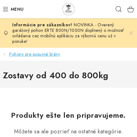
Prejsť
Hľad
na
obsah
NOVINKA - Overený
AUTOMATIZÁCIA
garážový pohon ERTE 800N/1000N doplnený o možnosť
ovládania cez mobilnú aplikáciu za výbornú cenu už v
ponuke!
BRÁNOVÉ SYSTÉMY
Pohony pre posuvné brány
POHONY
Zostavy od 400 do 800kg
HUTNÍCKY MATERIÁL
DOM, DIELŇA, ZÁHRADA
KOVANÉ POLOTOVARY
Produkty ešte len pripravujeme.
HLINÍKOVÉ POLOTOVARY
Môžete sa ale pozrieť na ostatné kategórie.