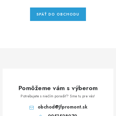
NEREZOVÉ POLOTOVARY
SPOJOVACÍ MATERIÁL
SPÄŤ DO OBCHODU
ZÁBRADLIA A MADLÁ
Ako nakupovať
Doprava a platba
Zadanie reklamácie alebo vrátenia tovaru
Podmienky ochrany osobných údajov
Obchodné podmienky
Pomôžeme vám s výberom
Potrebujete s niečím poradiť? Sme tu pre vás!
obchod
@
jfpromont.sk