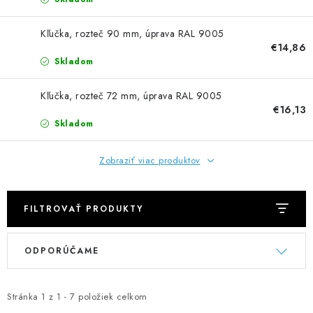
NEREZOVÉ POLOTOVARY
Kľučka, rozteč 90 mm, úprava RAL 9005
SPOJOVACÍ MATERIÁL
€14,86
Skladom
ZÁBRADLIA A MADLÁ
Kľučka, rozteč 72 mm, úprava RAL 9005
€16,13
Ako nakupovať
Doprava a platba
Skladom
Zadanie reklamácie alebo vrátenia tovaru
Podmienky ochrany osobných údajov
Obchodné podmienky
Zobraziť viac produktov
FILTROVAŤ PRODUKTY
V
R
ODPORÚČAME
ý
a
p
d
i
e
Stránka
1
z
1
-
7
položiek celkom