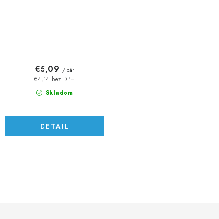
€5,09
/ pár
€4,14 bez DPH
Skladom
DETAIL
O
v
l
á