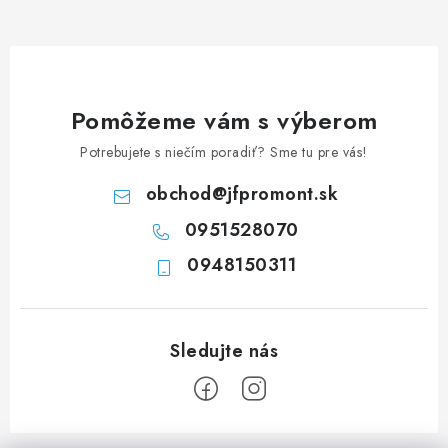
d
a
c
i
e
Pomôžeme vám s výberom
p
Potrebujete s niečím poradiť? Sme tu pre vás!
r
v
obchod
@
jfpromont.sk
k
0951528070
y
0948150311
v
ý
p
i
s
u
Z