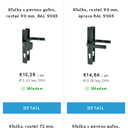
s
n
p
i
Kľučka s pevnou guľou,
Kľučka, rozteč 90 mm,
rozteč 90 mm, RAL 9005
úprava RAL 9005
r
e
o
p
d
r
u
o
k
d
t
u
o
k
v
t
€15,28
€14,86
/ pár
/ pár
o
€12,42 bez DPH
€12,08 bez DPH
v
Skladom
Skladom
DETAIL
DETAIL
Kľučka, rozteč 72 mm,
Kľučka s pevnou guľou,