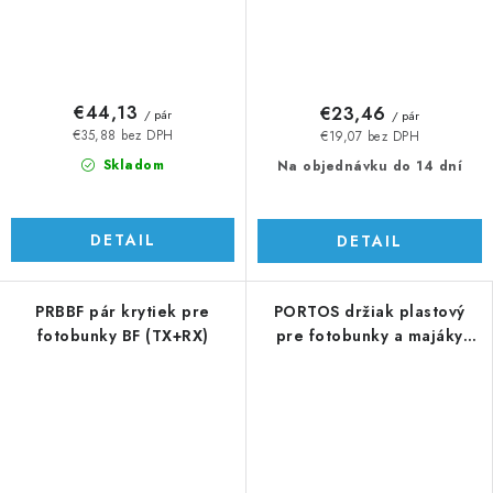
€44,13
€23,46
/ pár
/ pár
€35,88 bez DPH
€19,07 bez DPH
Skladom
Na objednávku do 14 dní
DETAIL
DETAIL
PRBBF pár krytiek pre
PORTOS držiak plastový
fotobunky BF (TX+RX)
pre fotobunky a majáky
série ERA