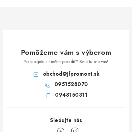
n
i
k
e
o
p
v
r
a
v
n
k
i
y
Pomôžeme vám s výberom
e
v
Potrebujete s niečím poradiť? Sme tu pre vás!
ý
p
obchod
@
jfpromont.sk
i
0951528070
s
u
0948150311