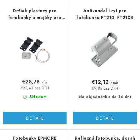
s
n
p
i
Držiak plastový pre
Antivandal kryt pre
fotobunky a majáky pro
fotobunku FT210, FT210B
r
e
motor RBS600HS
o
p
d
r
u
o
k
d
t
u
o
k
v
t
€28,78
€12,12
/ ks
/ pár
o
€23,40 bez DPH
€9,85 bez DPH
v
Skladom
Na objednávku do 14 dní
DETAIL
DETAIL
Fotobunky EPMORB
Reflexná fotobunka, dosah