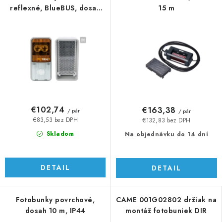
reflexné, BlueBUS, dosah
15 m
do 15 m, 1 pár
€102,74
€163,38
/ pár
/ pár
€83,53 bez DPH
€132,83 bez DPH
Skladom
Na objednávku do 14 dní
DETAIL
DETAIL
Fotobunky povrchové,
CAME 001G02802 držiak na
dosah 10 m, IP44
montáž fotobuniek DIR