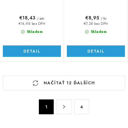
€18,43
€8,95
/ pár
/ ks
€14,98 bez DPH
€7,28 bez DPH
Skladom
Skladom
DETAIL
DETAIL
O
NAČÍTAŤ 12 ĎALŠÍCH
v
l
á
S
d
1
4
t
a
r
c
á