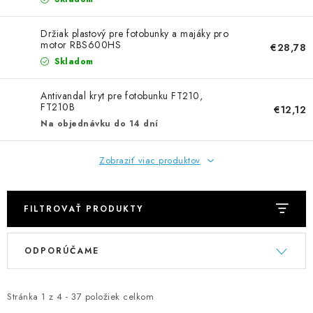
NEREZOVÉ POLOTOVARY
Držiak plastový pre fotobunky a majáky pro
SPOJOVACÍ MATERIÁL
motor RBS600HS
€28,78
Skladom
ZÁBRADLIA A MADLÁ
Antivandal kryt pre fotobunku FT210,
FT210B
€12,12
Ako nakupovať
Doprava a platba
Na objednávku do 14 dní
Zadanie reklamácie alebo vrátenia tovaru
Podmienky ochrany osobných údajov
Obchodné podmienky
Zobraziť viac produktov
FILTROVAŤ PRODUKTY
V
R
ODPORÚČAME
ý
a
p
d
i
e
Stránka
1
z
4
-
37
položiek celkom