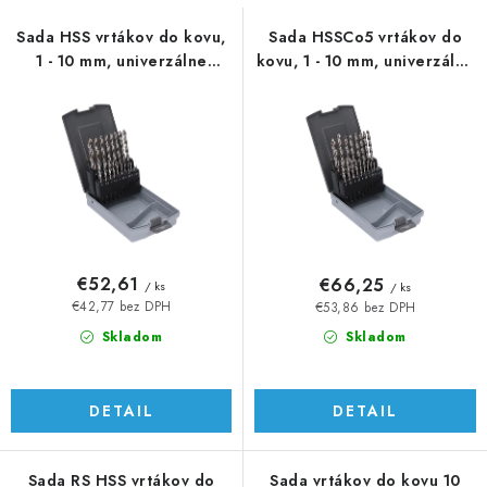
s
n
p
i
Sada HSS vrtákov do kovu,
Sada HSSCo5 vrtákov do
1 - 10 mm, univerzálne
kovu, 1 - 10 mm, univerzálne
r
e
použitie
použitie
o
p
d
r
u
o
k
d
t
u
o
k
v
t
€52,61
€66,25
/ ks
/ ks
o
€42,77 bez DPH
€53,86 bez DPH
v
Skladom
Skladom
DETAIL
DETAIL
Sada RS HSS vrtákov do
Sada vrtákov do kovu 10