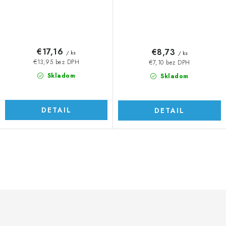
€17,16
€8,73
/ ks
/ ks
€13,95 bez DPH
€7,10 bez DPH
Skladom
Skladom
DETAIL
DETAIL
O
v
l
á
d
a