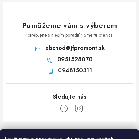
c
i
e
Pomôžeme vám s výberom
p
Potrebujete s niečím poradiť? Sme tu pre vás!
r
v
obchod
@
jfpromont.sk
k
0951528070
y
0948150311
v
ý
p
i
s
u
Z
á
Používame súbory cookie, aby sme vám umožnili