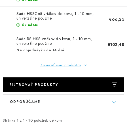
NEREZOVÉ POLOTOVARY
Sada HSSCo5 vrtákov do kovu, 1 - 10 mm,
SPOJOVACÍ MATERIÁL
univerzálne použitie
€66,25
Skladom
ZÁBRADLIA A MADLÁ
Sada RS HSS vrtákov do kovu, 1 - 10 mm,
univerzálne použitie
€102,48
Ako nakupovať
Doprava a platba
Na objednávku do 14 dní
Zadanie reklamácie alebo vrátenia tovaru
Podmienky ochrany osobných údajov
Obchodné podmienky
Zobraziť viac produktov
FILTROVAŤ PRODUKTY
V
R
ODPORÚČAME
ý
a
p
d
i
e
Stránka
1
z
1
-
10
položiek celkom