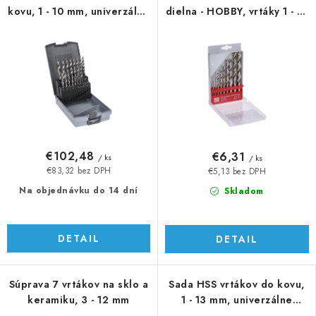
kovu, 1 - 10 mm, univerzálne
dielna - HOBBY, vrtáky 1 - 10
použitie
mm
€102,48
€6,31
/ ks
/ ks
€83,32 bez DPH
€5,13 bez DPH
Na objednávku do 14 dní
Skladom
DETAIL
DETAIL
Súprava 7 vrtákov na sklo a
Sada HSS vrtákov do kovu,
keramiku, 3 - 12 mm
1 - 13 mm, univerzálne
použitie