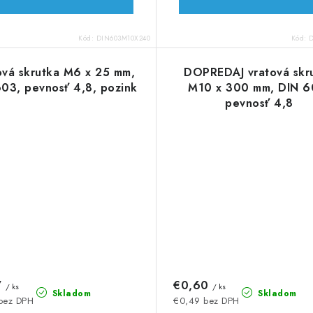
Kód:
DIN603M10X240
Kód:
ová skrutka M6 x 25 mm,
DOPREDAJ vratová skr
03, pevnosť 4,8, pozink
M10 x 300 mm, DIN 6
pevnosť 4,8
7
€0,60
/ ks
/ ks
Skladom
Skladom
bez DPH
€0,49 bez DPH