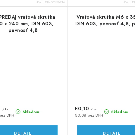
Kód:
DIN603M8X16
Kód:
D
REDAJ vratová skrutka
Vratová skrutka M6 x 3
0 x 240 mm, DIN 603,
DIN 603, pevnosť 4,8, 
pevnosť 4,8
7
€0,10
/ ks
/ ks
Skladom
Skladom
bez DPH
€0,08 bez DPH
DETAIL
DETAIL