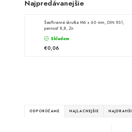
Najpredávanejšie
Šesťhranná skrutka M6 x 60 mm, DIN 931,
pevnosť 8,8, Zn
Skladom
€0,06
R
ODPORÚČAME
NAJLACNEJŠIE
NAJDRAHŠI
a
V