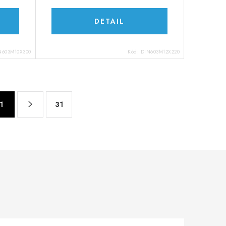
DETAIL
N603M10X300
Kód:
DIN603M12X220
1
31