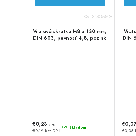
Kód:
DIN603M8X90
Vratová skrutka M8 x 130 mm,
Vrat
DIN 603, pevnosť 4,8, pozink
DIN 6
€0,23
€0,0
/ ks
Skladom
€0,19 bez DPH
€0,06 