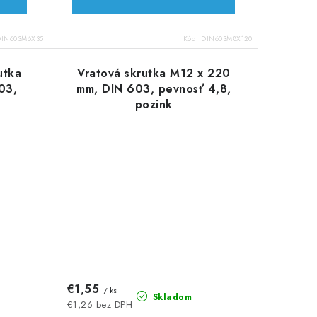
DIN603M6X35
Kód:
DIN603M8X120
utka
Vratová skrutka M12 x 220
03,
mm, DIN 603, pevnosť 4,8,
pozink
€1,55
/ ks
Skladom
€1,26 bez DPH