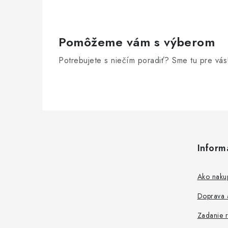
e
p
r
Pomôžeme vám s výberom
v
Potrebujete s niečím poradiť? Sme tu pre vás
k
y
v
Z
ý
á
p
Inform
p
i
s
ä
Ako naku
u
t
Doprava a
i
Zadanie r