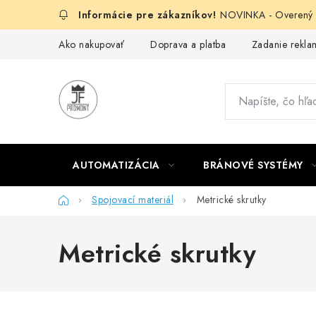
Prejsť
NOVINKA - Overený g
na
obsah
Ako nakupovať
Doprava a platba
Zadanie reklam
AUTOMATIZÁCIA
BRÁNOVÉ SYSTÉMY
Domov
Spojovací materiál
Metrické skrutky
Metrické skrutky