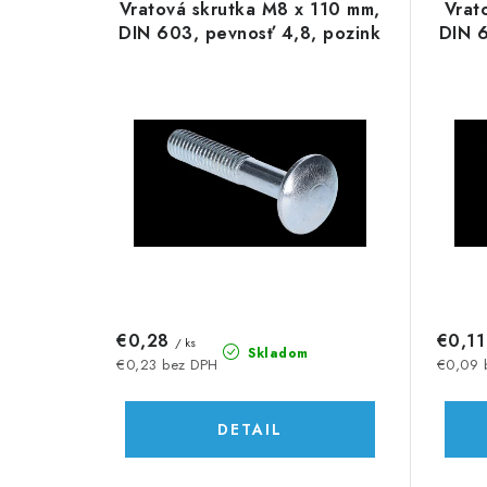
d
Vratová skrutka M8 x 110 mm,
Vrat
ý
e
DIN 603, pevnosť 4,8, pozink
DIN 6
p
n
i
i
s
e
p
p
r
r
o
o
d
d
€0,28
€0,1
/ ks
u
Skladom
u
€0,23 bez DPH
€0,09 
k
k
DETAIL
t
t