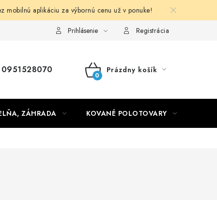
obilnú aplikáciu za výbornú cenu už v ponuke!
Obchodné podmienky
Prihlásenie
Registrácia
0951528070
Prázdny košík
NÁKUPNÝ
KOŠÍK
ELŇA, ZÁHRADA
KOVANÉ POLOTOVARY
HLIN