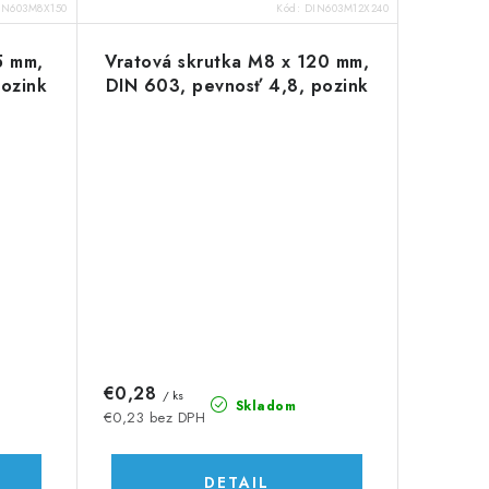
IN603M8X150
Kód:
DIN603M12X240
5 mm,
Vratová skrutka M8 x 120 mm,
pozink
DIN 603, pevnosť 4,8, pozink
€0,28
/ ks
Skladom
€0,23 bez DPH
DETAIL