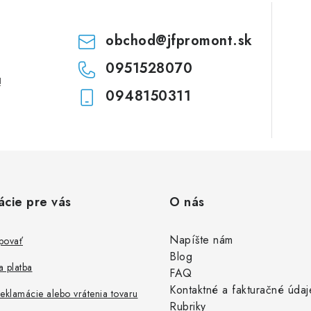
i
e
obchod
@
jfpromont.sk
0951528070
!
0948150311
ácie pre vás
O nás
Napíšte nám
povať
Blog
 platba
FAQ
Kontaktné a fakturačné údaj
eklamácie alebo vrátenia tovaru
Rubriky