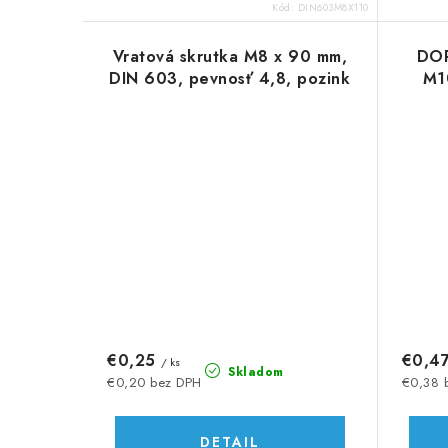
o
o
Kód:
DIN603M8X110
v
v
Vratová skrutka M8 x 90 mm,
DOP
DIN 603, pevnosť 4,8, pozink
M1
€0,25
€0,4
/ ks
Skladom
€0,20 bez DPH
€0,38 
DETAIL