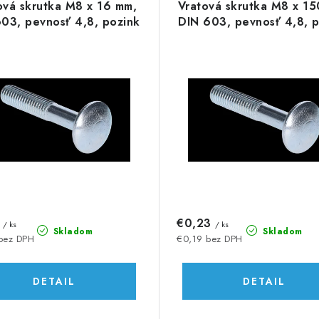
ová skrutka M8 x 16 mm,
Vratová skrutka M8 x 1
03, pevnosť 4,8, pozink
DIN 603, pevnosť 4,8, 
1
€0,23
/ ks
/ ks
Skladom
Skladom
bez DPH
€0,19 bez DPH
DETAIL
DETAIL