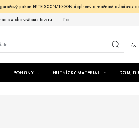
arážový pohon ERTE 800N/1000N doplnený o možnosť ovládania cez m
ácie alebo vrátenia tovaru
Podmienky ochrany osobných údajov
POHONY
HUTNÍCKY MATERIÁL
DOM, DI