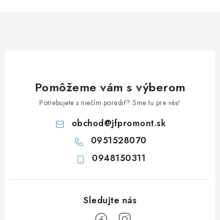
n
i
k
e
o
p
v
r
a
v
n
k
i
y
Pomôžeme vám s výberom
e
v
Potrebujete s niečím poradiť? Sme tu pre vás!
ý
p
obchod
@
jfpromont.sk
i
0951528070
s
u
0948150311