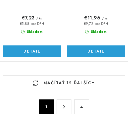
€7,23
€11,96
/ ks
/ ks
€5,88 bez DPH
€9,72 bez DPH
Skladom
Skladom
DETAIL
DETAIL
O
NAČÍTAŤ 12 ĎALŠÍCH
v
l
á
S
d
1
4
t
a
r
c
á