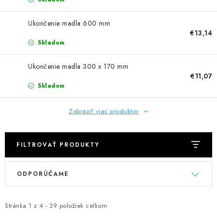
NEREZOVÉ POLOTOVARY
Ukončenie madla 600 mm
SPOJOVACÍ MATERIÁL
€13,14
Skladom
ZÁBRADLIA A MADLÁ
Ukončenie madla 300 x 170 mm
€11,07
Ako nakupovať
Doprava a platba
Skladom
Zadanie reklamácie alebo vrátenia tovaru
Podmienky ochrany osobných údajov
Obchodné podmienky
Zobraziť viac produktov
FILTROVAŤ PRODUKTY
V
R
ODPORÚČAME
ý
a
p
d
i
e
Stránka
1
z
4
-
39
položiek celkom