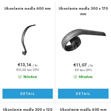
s
n
p
i
Ukončenie madla 600 mm
Ukončenie madla 300 x 170
mm
r
e
o
p
d
r
u
o
k
d
t
u
o
k
v
t
€13,14
€11,07
/ ks
/ ks
o
€10,68 bez DPH
€9 bez DPH
v
Skladom
Skladom
DETAIL
DETAIL
Ukončenie madla 300 x 120
Ukončenie madla 600 mm