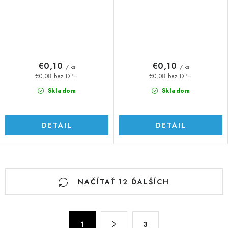
€0,10
€0,10
/ ks
/ ks
€0,08 bez DPH
€0,08 bez DPH
Skladom
Skladom
DETAIL
DETAIL
O
NAČÍTAŤ 12 ĎALŠÍCH
v
l
á
S
d
1
3