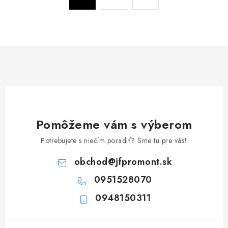
t
a
r
c
á
n
i
k
e
o
p
v
r
a
v
n
k
i
y
Pomôžeme vám s výberom
e
v
Potrebujete s niečím poradiť? Sme tu pre vás!
ý
p
obchod
@
jfpromont.sk
i
0951528070
s
u
0948150311