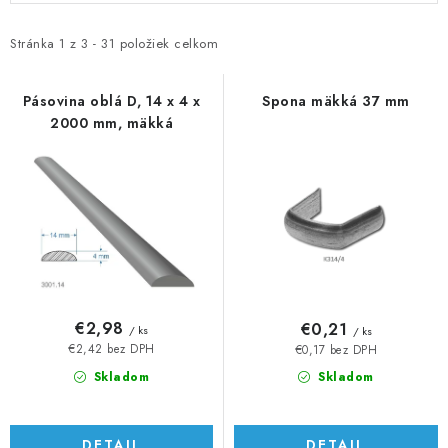
p
d
i
e
Stránka
1
z
3
-
31
položiek celkom
s
n
p
i
Pásovina oblá D, 14 x 4 x
Spona mäkká 37 mm
2000 mm, mäkká
r
e
o
p
d
r
u
o
k
d
t
u
o
k
v
t
€2,98
€0,21
/ ks
/ ks
o
€2,42 bez DPH
€0,17 bez DPH
v
Skladom
Skladom
DETAIL
DETAIL