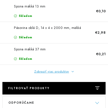
NEREZOVÉ POLOTOVARY
Spona mäkká 13 mm
€0,10
SPOJOVACÍ MATERIÁL
Skladom
ZÁBRADLIA A MADLÁ
Pásovina oblá D, 14 x 4 x 2000 mm, mäkká
€2,98
Skladom
Ako nakupovať
Doprava a platba
Zadanie reklamácie alebo vrátenia tovaru
Spona mäkká 37 mm
€0,21
Podmienky ochrany osobných údajov
Obchodné podmienky
Skladom
Zobraziť viac produktov
FILTROVAŤ PRODUKTY
V
R
ODPORÚČAME
ý
a