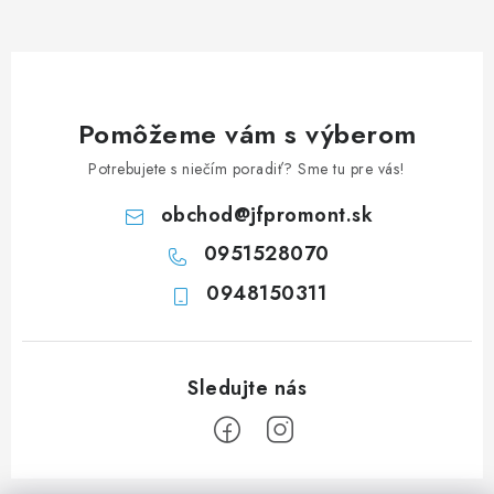
d
a
c
i
e
Pomôžeme vám s výberom
p
Potrebujete s niečím poradiť? Sme tu pre vás!
r
v
obchod
@
jfpromont.sk
k
0951528070
y
0948150311
v
ý
p
i
s
u
Z