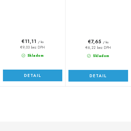
€11,11
€7,65
/ ks
/ ks
€9,03 bez DPH
€6,22 bez DPH
Skladom
Skladom
DETAIL
DETAIL
O
v
l
á