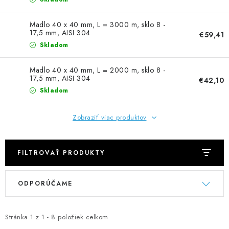
NEREZOVÉ POLOTOVARY
Madlo 40 x 40 mm, L = 3000 m, sklo 8 -
SPOJOVACÍ MATERIÁL
17,5 mm, AISI 304
€59,41
Skladom
ZÁBRADLIA A MADLÁ
Madlo 40 x 40 mm, L = 2000 m, sklo 8 -
17,5 mm, AISI 304
€42,10
Ako nakupovať
Doprava a platba
Skladom
Zadanie reklamácie alebo vrátenia tovaru
Podmienky ochrany osobných údajov
Obchodné podmienky
Zobraziť viac produktov
FILTROVAŤ PRODUKTY
V
R
ODPORÚČAME
ý
a
p
d
i
e
Stránka
1
z
1
-
8
položiek celkom