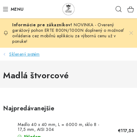
Prejsť
Hľad
na
obsah
NOVINKA - Overený
AUTOMATIZÁCIA
garážový pohon ERTE 800N/1000N doplnený o možnosť
ovládania cez mobilnú aplikáciu za výbornú cenu už v
ponuke!
BRÁNOVÉ SYSTÉMY
Sklenený systém
POHONY
Madlá štvorcové
HUTNÍCKY MATERIÁL
DOM, DIELŇA, ZÁHRADA
KOVANÉ POLOTOVARY
Najpredávanejšie
HLINÍKOVÉ POLOTOVARY
Madlo 40 x 40 mm, L = 6000 m, sklo 8 -
17,5 mm, AISI 304
€117,53
Skladom