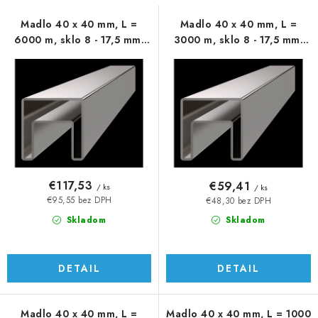
s
n
p
i
Madlo 40 x 40 mm, L =
Madlo 40 x 40 mm, L =
6000 m, sklo 8 - 17,5 mm,
3000 m, sklo 8 - 17,5 mm,
r
e
AISI 304
AISI 304
o
p
d
r
u
o
k
d
t
u
o
k
v
t
€117,53
€59,41
/ ks
/ ks
o
€95,55 bez DPH
€48,30 bez DPH
v
Skladom
Skladom
DETAIL
DETAIL
Madlo 40 x 40 mm, L =
Madlo 40 x 40 mm, L = 1000