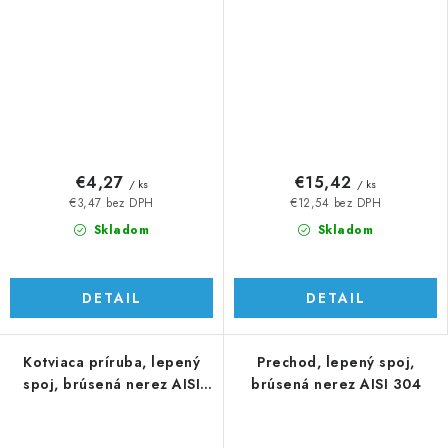
€4,27
€15,42
/ ks
/ ks
€3,47 bez DPH
€12,54 bez DPH
Skladom
Skladom
DETAIL
DETAIL
Kotviaca príruba, lepený
Prechod, lepený spoj,
spoj, brúsená nerez AISI
brúsená nerez AISI 304
304