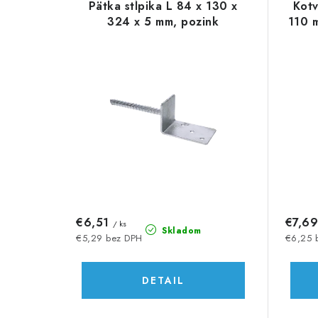
d
Pätka stĺpika L 84 x 130 x
Kotv
ý
e
324 x 5 mm, pozink
110 
p
n
i
i
s
e
p
p
r
r
o
o
d
d
€6,51
€7,6
/ ks
u
Skladom
u
€5,29 bez DPH
€6,25 
k
k
DETAIL
t
t