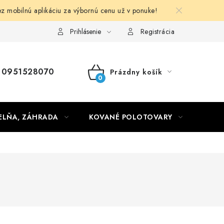
obilnú aplikáciu za výbornú cenu už v ponuke!
Obchodné podmienky
Prihlásenie
Registrácia
0951528070
Prázdny košík
NÁKUPNÝ
KOŠÍK
ELŇA, ZÁHRADA
KOVANÉ POLOTOVARY
HLIN