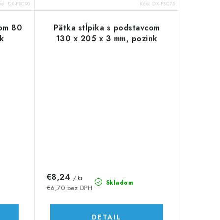
ód:
DX-PSC90
Kód:
DX-PSC75
com 80
Pätka stĺpika s podstavcom
k
130 x 205 x 3 mm, pozink
€8,24
/ ks
Skladom
€6,70 bez DPH
DETAIL