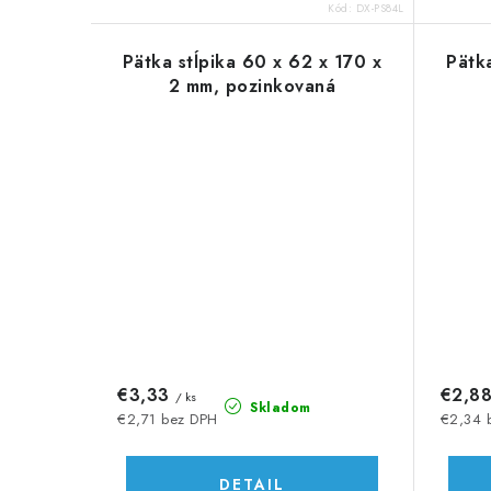
o
o
Kód:
DX-PS84L
v
v
Pätka stĺpika 60 x 62 x 170 x
Pätka
2 mm, pozinkovaná
€3,33
€2,8
/ ks
Skladom
€2,71 bez DPH
€2,34 
DETAIL