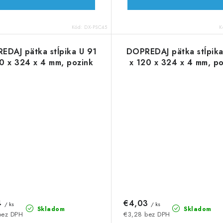
Kód:
DX-PSC45
K
EDAJ pätka stĺpika U 91
DOPREDAJ pätka stĺpika
0 x 324 x 4 mm, pozink
x 120 x 324 x 4 mm, po
4
€4,03
/ ks
/ ks
Skladom
Skladom
bez DPH
€3,28 bez DPH