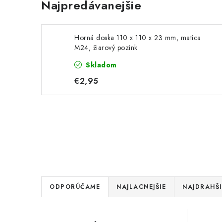
Najpredávanejšie
Horná doska 110 x 110 x 23 mm, matica
M24, žiarový pozink
Skladom
€2,95
R
ODPORÚČAME
NAJLACNEJŠIE
NAJDRAHŠI
a
V