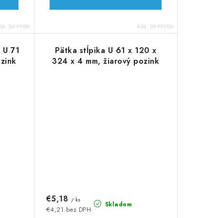
ód:
DX-PPS80
Kód:
DX-PPS130
 U 71
Pätka stĺpika U 61 x 120 x
zink
324 x 4 mm, žiarový pozink
€5,18
/ ks
Skladom
€4,21 bez DPH