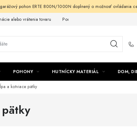
arážový pohon ERTE 800N/1000N doplnený o možnosť ovládania cez m
ácie alebo vrátenia tovaru
Podmienky ochrany osobných údajov
POHONY
HUTNÍCKY MATERIÁL
DOM, DI
ĺpa a kotviace pätky
 pätky