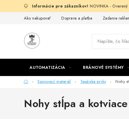
Prejsť
NOVINKA - Overený g
na
obsah
Ako nakupovať
Doprava a platba
Zadanie reklam
AUTOMATIZÁCIA
BRÁNOVÉ SYSTÉMY
Domov
Spojovací materiál
Tesárske prvky
Nohy st
Nohy stĺpa a kotviace