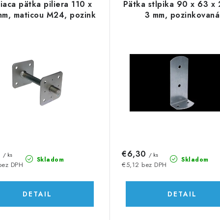
iaca pätka piliera 110 x
Pätka stĺpika 90 x 63 x
mm, maticou M24, pozink
3 mm, pozinkovaná
9
€6,30
/ ks
/ ks
Skladom
Skladom
bez DPH
€5,12 bez DPH
DETAIL
DETAIL