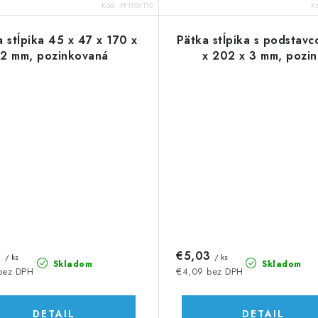
Kód:
PP110X110
K
 stĺpika 45 x 47 x 170 x
Pätka stĺpika s podstav
2 mm, pozinkovaná
x 202 x 3 mm, pozin
8
€5,03
/ ks
/ ks
Skladom
Skladom
bez DPH
€4,09 bez DPH
DETAIL
DETAIL