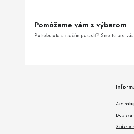
e
p
r
Pomôžeme vám s výberom
v
Potrebujete s niečím poradiť? Sme tu pre vás
k
y
v
Z
ý
á
p
Inform
p
i
s
ä
Ako naku
u
t
Doprava a
i
Zadanie r