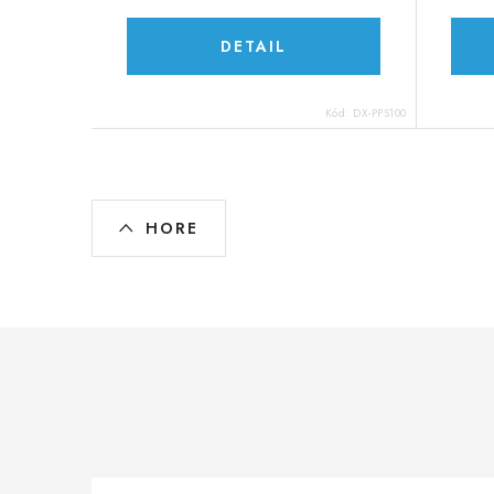
DETAIL
Kód:
DX-PPS100
O
HORE
v
l
á
d
a
c
i