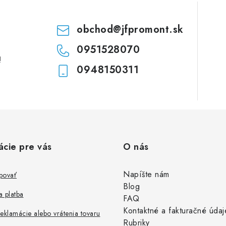
i
e
obchod
@
jfpromont.sk
0951528070
!
0948150311
ácie pre vás
O nás
Napíšte nám
povať
Blog
 platba
FAQ
Kontaktné a fakturačné údaj
eklamácie alebo vrátenia tovaru
Rubriky