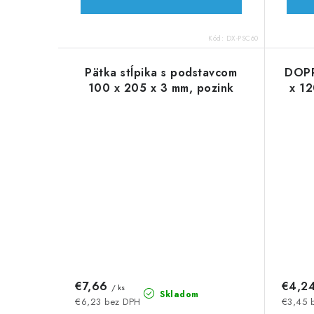
Kód:
DX-PSC60
Pätka stĺpika s podstavcom
DOPR
100 x 205 x 3 mm, pozink
x 12
€7,66
€4,2
/ ks
Skladom
€6,23 bez DPH
€3,45 