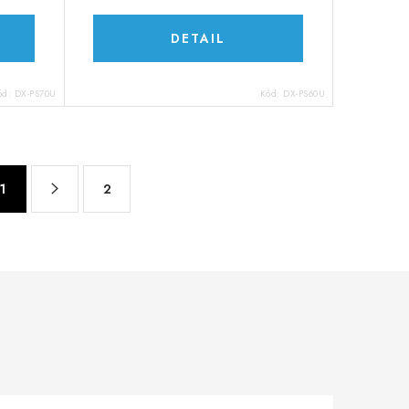
DETAIL
ód:
DX-PS70U
Kód:
DX-PS60U
1
2