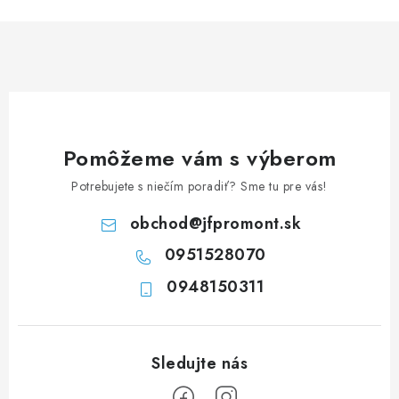
n
i
k
e
o
p
v
r
a
v
n
k
i
y
Pomôžeme vám s výberom
e
v
Potrebujete s niečím poradiť? Sme tu pre vás!
ý
p
obchod
@
jfpromont.sk
i
0951528070
s
u
0948150311