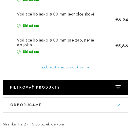
NEREZOVÉ POLOTOVARY
Vodiace koliesko ø 80 mm jednoložiskové
SPOJOVACÍ MATERIÁL
€6,24
Skladom
ZÁBRADLIA A MADLÁ
Vodiace koliesko ø 80 mm pre zapustenie
do jokla
€5,66
Ako nakupovať
Doprava a platba
Skladom
Zadanie reklamácie alebo vrátenia tovaru
Podmienky ochrany osobných údajov
Obchodné podmienky
Zobraziť viac produktov
FILTROVAŤ PRODUKTY
V
R
ODPORÚČAME
ý
a
p
d
i
e
Stránka
1
z
2
-
15
položiek celkom