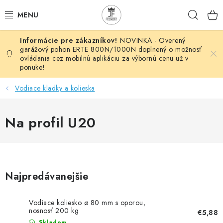
Prejsť
Hľad
na
obsah
NOVINKA - Overený
AUTOMATIZÁCIA
garážový pohon ERTE 800N/1000N doplnený o možnosť
ovládania cez mobilnú aplikáciu za výbornú cenu už v
ponuke!
BRÁNOVÉ SYSTÉMY
Vodiace kladky a kolieska
POHONY
Na profil U20
HUTNÍCKY MATERIÁL
DOM, DIELŇA, ZÁHRADA
KOVANÉ POLOTOVARY
Najpredávanejšie
HLINÍKOVÉ POLOTOVARY
Vodiace koliesko ø 80 mm s oporou,
nosnosť 200 kg
€5,88
Skladom