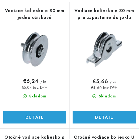
s
n
p
i
Vodiace koliesko ø 80 mm
Vodiace koliesko ø 80 mm
jednoložiskové
pre zapustenie do jokla
r
e
o
p
d
r
u
o
k
d
t
u
o
k
v
t
€6,24
€5,66
/ ks
/ ks
o
€5,07 bez DPH
€4,60 bez DPH
v
Skladom
Skladom
DETAIL
DETAIL
Otočné vodiace koliesko ø
Otočné vodiace koliesko U