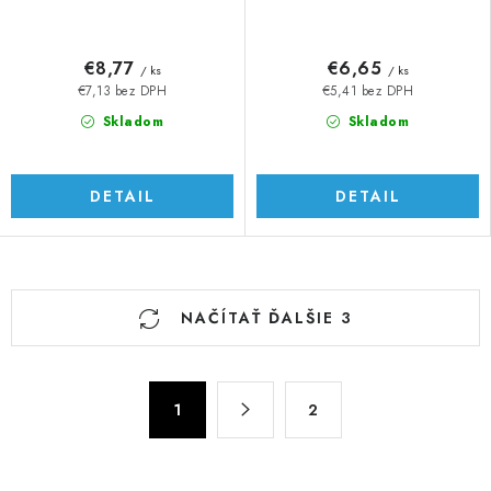
€8,77
€6,65
/ ks
/ ks
€7,13 bez DPH
€5,41 bez DPH
Skladom
Skladom
DETAIL
DETAIL
O
NAČÍTAŤ ĎALŠIE 3
v
l
á
S
d
1
2
t
a
r
c
á