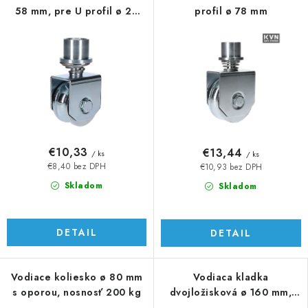
58 mm, pre U profil ø 20
profil ø 78 mm
mm
€10,33
€13,44
/ ks
/ ks
€8,40 bez DPH
€10,93 bez DPH
Skladom
Skladom
DETAIL
DETAIL
Vodiace koliesko ø 80 mm
Vodiaca kladka
s oporou, nosnosť 200 kg
dvojložisková ø 160 mm,
nosnosť 1900 kg, Zn