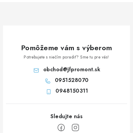
á
d
a
c
i
e
Pomôžeme vám s výberom
p
Potrebujete s niečím poradiť? Sme tu pre vás!
r
v
obchod
@
jfpromont.sk
k
0951528070
y
0948150311
v
ý
p
i
s
u