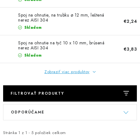
NEREZOVÉ POLOTOVARY
Spoj na ohnutie, na trubku ø 12 mm, leštená
SPOJOVACÍ MATERIÁL
nerez AISI 304
€2,24
Skladom
ZÁBRADLIA A MADLÁ
Spoj na ohnutie na tyč 10 x 10 mm, brúsená
nerez AISI 304
€3,83
Ako nakupovať
Doprava a platba
Skladom
Zadanie reklamácie alebo vrátenia tovaru
Podmienky ochrany osobných údajov
Obchodné podmienky
Zobraziť viac produktov
FILTROVAŤ PRODUKTY
V
R
ODPORÚČAME
ý
a
p
d
i
e
Stránka
1
z
1
-
5
položiek celkom