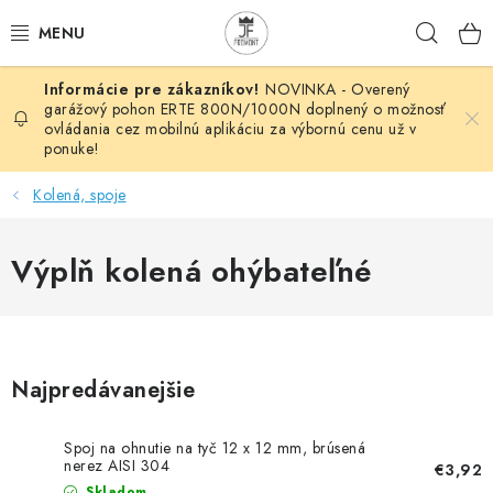
Prejsť
Hľad
na
obsah
NOVINKA - Overený
AUTOMATIZÁCIA
garážový pohon ERTE 800N/1000N doplnený o možnosť
ovládania cez mobilnú aplikáciu za výbornú cenu už v
ponuke!
BRÁNOVÉ SYSTÉMY
Kolená, spoje
POHONY
Výplň kolená ohýbateľné
HUTNÍCKY MATERIÁL
DOM, DIELŇA, ZÁHRADA
KOVANÉ POLOTOVARY
Najpredávanejšie
HLINÍKOVÉ POLOTOVARY
Spoj na ohnutie na tyč 12 x 12 mm, brúsená
nerez AISI 304
€3,92
Skladom