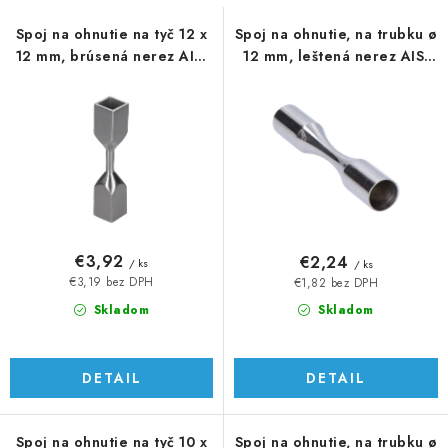
s
n
p
i
Spoj na ohnutie na tyč 12 x
Spoj na ohnutie, na trubku ø
12 mm, brúsená nerez AISI
12 mm, leštená nerez AISI
r
e
304
304
o
p
d
r
u
o
k
d
t
u
o
k
v
t
€3,92
€2,24
/ ks
/ ks
o
€3,19 bez DPH
€1,82 bez DPH
v
Skladom
Skladom
DETAIL
DETAIL
Spoj na ohnutie na tyč 10 x
Spoj na ohnutie, na trubku ø