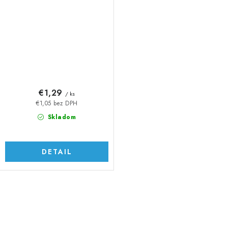
€1,29
/ ks
€1,05 bez DPH
Skladom
DETAIL
O
v
l