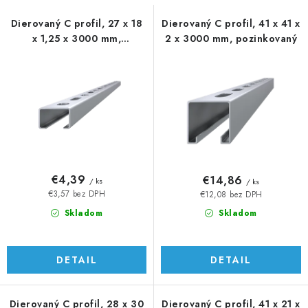
s
n
p
i
Dierovaný C profil, 27 x 18
Dierovaný C profil, 41 x 41 x
x 1,25 x 3000 mm,
2 x 3000 mm, pozinkovaný
r
e
pozinkovaný
o
p
d
r
u
o
k
d
t
u
o
k
v
t
€4,39
€14,86
/ ks
/ ks
o
€3,57 bez DPH
€12,08 bez DPH
v
Skladom
Skladom
DETAIL
DETAIL
Dierovaný C profil, 28 x 30
Dierovaný C profil, 41 x 21 x