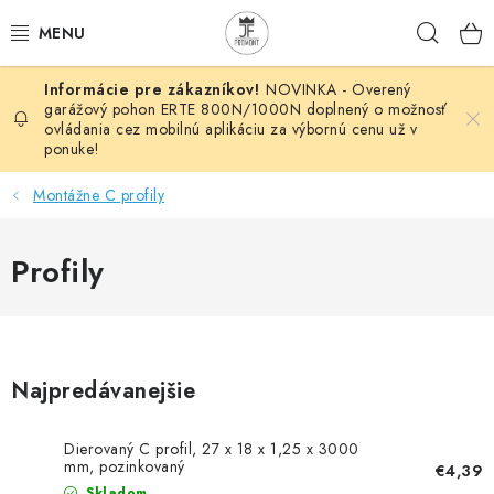
Prejsť
Hľad
na
obsah
NOVINKA - Overený
AUTOMATIZÁCIA
garážový pohon ERTE 800N/1000N doplnený o možnosť
ovládania cez mobilnú aplikáciu za výbornú cenu už v
ponuke!
BRÁNOVÉ SYSTÉMY
Montážne C profily
POHONY
Profily
HUTNÍCKY MATERIÁL
DOM, DIELŇA, ZÁHRADA
KOVANÉ POLOTOVARY
Najpredávanejšie
HLINÍKOVÉ POLOTOVARY
Dierovaný C profil, 27 x 18 x 1,25 x 3000
mm, pozinkovaný
€4,39
Skladom