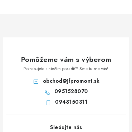
v
l
á
d
a
c
i
e
Pomôžeme vám s výberom
p
Potrebujete s niečím poradiť? Sme tu pre vás!
r
v
obchod
@
jfpromont.sk
k
0951528070
y
0948150311
v
ý
p
i