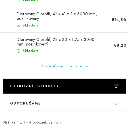
NEREZOVÉ POLOTOVARY
Dierovaný C profil, 41 x 41 x 2 x 3000 mm,
SPOJOVACÍ MATERIÁL
pozinkovaný
€14,86
Skladom
ZÁBRADLIA A MADLÁ
Dierovaný C profil, 28 x 30 x 1,75 x 3000
mm, pozinkovaný
€8,20
Ako nakupovať
Doprava a platba
Skladom
Zadanie reklamácie alebo vrátenia tovaru
Podmienky ochrany osobných údajov
Obchodné podmienky
Zobraziť viac produktov
FILTROVAŤ PRODUKTY
V
R
ODPORÚČAME
ý
a
p
d
i
e
Stránka
1
z
1
-
4
položiek celkom