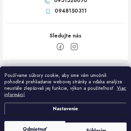
0951528070
0948150311
Z
á
Používame súbory cookie, aby sme vám umožnili
p
pohodlné prehliadanie webovej stránky a vďaka analýze
ä
neustále zlepšovali jej funkcie, výkon a použiteľnosť.
Viac
Informácie pre vás
t
informácií
i
Ako nakupovať
O nás
Nastavenie
e
Doprava a platba
Napíšte nám
Blog
Copyright 2026
Obchod JF PROMONT s.r.o.
. Všetky práva vyhradené.
Upraviť
Zadanie reklamácie alebo vrátenia tovaru
Odmietnuť
FAQ
Súhlasím
nastavenie cookies