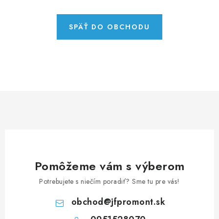
NEREZOVÉ POLOTOVARY
SPOJOVACÍ MATERIÁL
SPÄŤ DO OBCHODU
ZÁBRADLIA A MADLÁ
Ako nakupovať
Doprava a platba
Zadanie reklamácie alebo vrátenia tovaru
Podmienky ochrany osobných údajov
Obchodné podmienky
Pomôžeme vám s výberom
Potrebujete s niečím poradiť? Sme tu pre vás!
obchod
@
jfpromont.sk