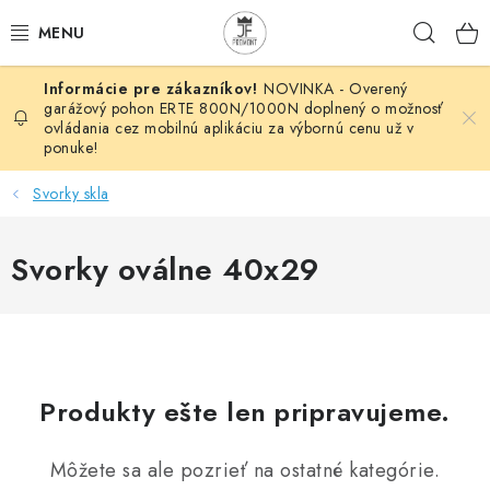
Prejsť
Hľad
na
obsah
NOVINKA - Overený
AUTOMATIZÁCIA
garážový pohon ERTE 800N/1000N doplnený o možnosť
ovládania cez mobilnú aplikáciu za výbornú cenu už v
ponuke!
BRÁNOVÉ SYSTÉMY
Svorky skla
POHONY
Svorky oválne 40x29
HUTNÍCKY MATERIÁL
DOM, DIELŇA, ZÁHRADA
KOVANÉ POLOTOVARY
Produkty ešte len pripravujeme.
HLINÍKOVÉ POLOTOVARY
Môžete sa ale pozrieť na ostatné kategórie.