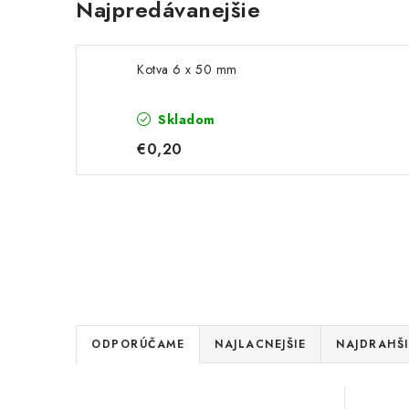
Najpredávanejšie
Kotva 6 x 50 mm
Skladom
€0,20
R
ODPORÚČAME
NAJLACNEJŠIE
NAJDRAHŠI
a
V