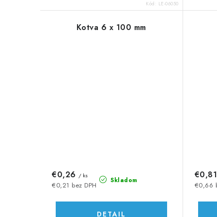
o
o
Kód:
LE-06050
v
v
Kotva 6 x 100 mm
€0,26
€0,8
/ ks
Skladom
€0,21 bez DPH
€0,66 
DETAIL