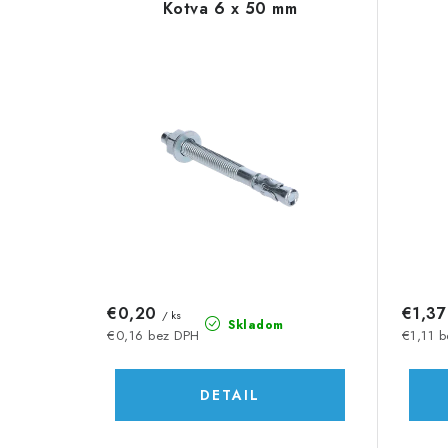
d
Kotva 6 x 50 mm
ý
e
p
n
i
i
s
e
p
p
r
r
o
o
d
d
€0,20
€1,3
/ ks
u
Skladom
u
€0,16 bez DPH
€1,11 
k
k
DETAIL
t
t