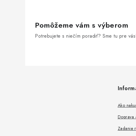
e
p
r
Pomôžeme vám s výberom
v
Potrebujete s niečím poradiť? Sme tu pre vás
k
y
v
Z
ý
á
p
Inform
p
i
s
ä
Ako naku
u
t
Doprava a
i
Zadanie r