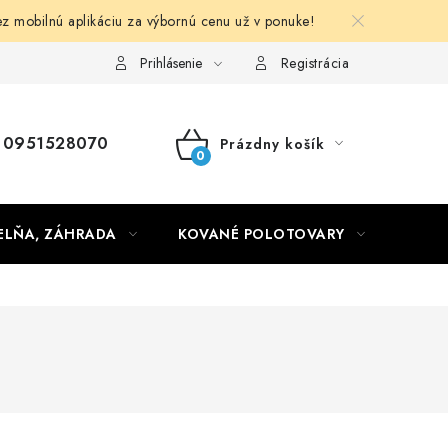
obilnú aplikáciu za výbornú cenu už v ponuke!
Obchodné podmienky
Prihlásenie
Registrácia
0951528070
Prázdny košík
NÁKUPNÝ
KOŠÍK
ELŇA, ZÁHRADA
KOVANÉ POLOTOVARY
HLIN