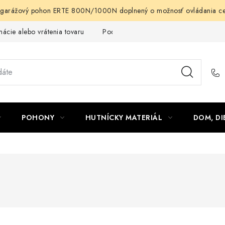
arážový pohon ERTE 800N/1000N doplnený o možnosť ovládania cez m
ácie alebo vrátenia tovaru
Podmienky ochrany osobných údajov
POHONY
HUTNÍCKY MATERIÁL
DOM, DI