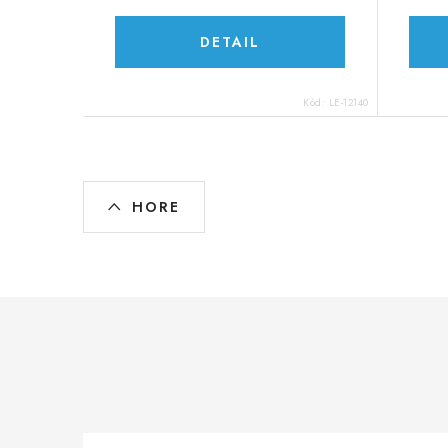
DETAIL
Kód:
LE-12140
O
HORE
v
l
á
d
a
c
i