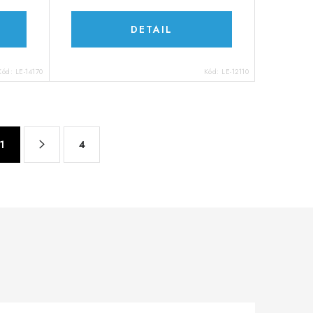
DETAIL
Kód:
LE-14170
Kód:
LE-12110
1
4