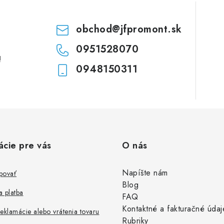
i
e
obchod
@
jfpromont.sk
0951528070
!
0948150311
ácie pre vás
O nás
Napíšte nám
povať
Blog
 platba
FAQ
Kontaktné a fakturačné údaj
eklamácie alebo vrátenia tovaru
Rubriky