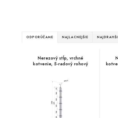
R
ODPORÚČAME
NAJLACNEJŠIE
NAJDRAHŠI
a
V
d
Nerezový stĺp, vrchné
N
ý
e
kotvenie, 5-radový rohový
kotve
p
n
i
i
s
e
p
p
r
r