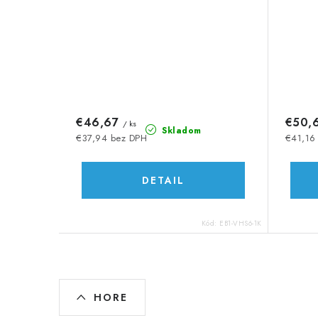
€46,67
€50,
/ ks
Skladom
€37,94 bez DPH
€41,16
DETAIL
Kód:
EB1-VHS6-1K
O
HORE
v