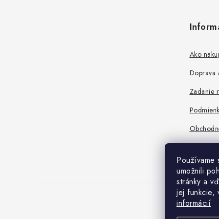
ý
á
p
Inform
p
i
s
ä
Ako naku
u
t
Doprava a
i
Zadanie r
e
Podmienk
Obchodn
Používame 
umožnili po
stránky a vď
jej funkcie,
informácií
Copyrig