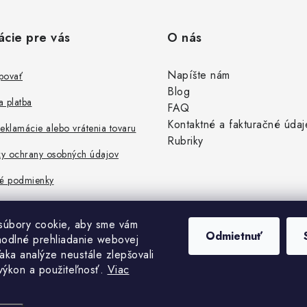
ácie pre vás
O nás
Napíšte nám
povať
Blog
 platba
FAQ
Kontaktné a fakturačné údaj
eklamácie alebo vrátenia tovaru
Rubriky
y ochrany osobných údajov
é podmienky
súbory cookie, aby sme vám
Odmietnuť
hodlné prehliadanie webovej
aka analýze neustále zlepšovali
 výkon a použiteľnosť.
Viac
ht 2026
Obchod JF PROMONT s.r.o.
. Všetky práva vyhradené.
Upraviť nastaveni
Vytvoril Shoptet