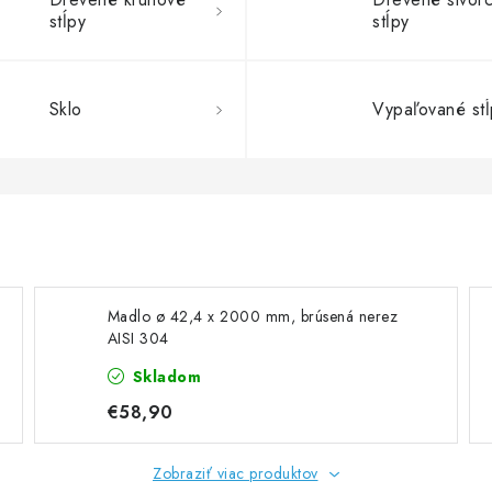
stĺpy
stĺpy
Sklo
Vypaľované stĺ
Madlo ø 42,4 x 2000 mm, brúsená nerez
AISI 304
Skladom
€58,90
Zobraziť viac produktov