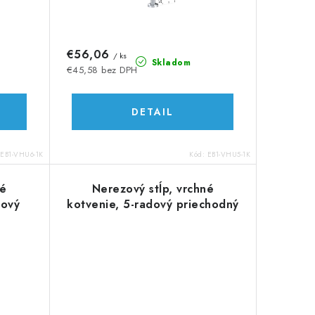
€56,06
/ ks
Skladom
€45,58 bez DPH
DETAIL
EB1-VHU6-1K
Kód:
EB1-VHU5-1K
né
Nerezový stĺp, vrchné
hový
kotvenie, 5-radový priechodný