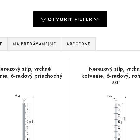
OTVORIŤ FILTER
E
NAJPREDÁVANEJŠIE
ABECEDNE
erezový stĺp, vrchné
Nerezový stĺp, vrch
nie, 6-radový priechodný
kotvenie, 6-radový, ro
90°