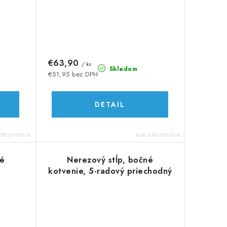
€63,90
/ ks
Skladom
€51,95 bez DPH
DETAIL
EB1-JVHU6-1K
Kód:
EB1-JVHS5-1K
né
Nerezový stĺp, bočné
,
kotvenie, 5-radový priechodný