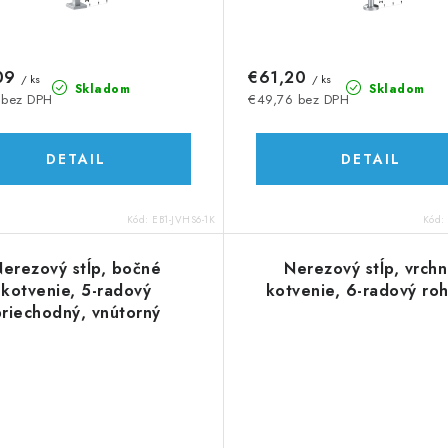
09
€61,20
/ ks
/ ks
Skladom
Skladom
 bez DPH
€49,76 bez DPH
DETAIL
DETAIL
Kód:
EB1-JVHS6-1K
Kód:
erezový stĺp, bočné
Nerezový stĺp, vrch
kotvenie, 5-radový
kotvenie, 6-radový ro
priechodný, vnútorný