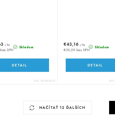
63
€43,16
/ ks
/ ks
Skladom
Skladom
 bez DPH
€35,09 bez DPH
DETAIL
DETAIL
Kód:
EB1-BHZ6-1K
Kód
S
NAČÍTAŤ 12 ĎALŠÍCH
t