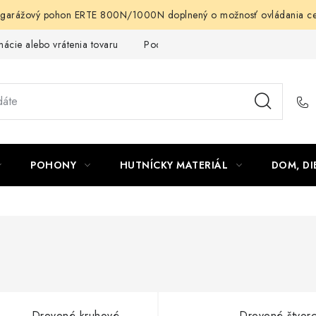
arážový pohon ERTE 800N/1000N doplnený o možnosť ovládania cez m
ácie alebo vrátenia tovaru
Podmienky ochrany osobných údajov
POHONY
HUTNÍCKY MATERIÁL
DOM, DI
Drevené kruhové
Drevené štvor