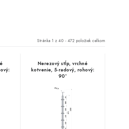
Stránka
1
z
40
-
472
položiek celkom
né
Nerezový stĺp, vrchné
hový:
kotvenie, 5-radový, rohový:
90°