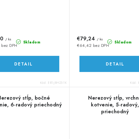
60
€79,24
/ ks
/ ks
Skladom
Skladom
 bez DPH
€64,42 bez DPH
DETAIL
DETAIL
Kód:
EB1-JBHZ5-1K
Kód:
erezový stĺp, bočné
Nerezový stĺp, vrch
nie, 6-radový priechodný
kotvenie, 5-radový
priechodný