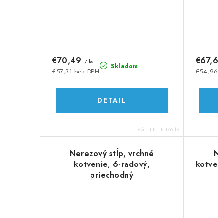
€70,49
€67,
/ ks
Skladom
€57,31 bez DPH
€54,96
DETAIL
Kód:
EB1-JBHZ6-1K
Nerezový stĺp, vrchné
N
kotvenie, 6-radový,
kotve
priechodný