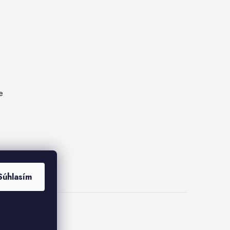
e
Súhlasím
e cookies