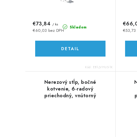
o
o
d
d
€73,84
€66,
/ ks
u
Skladom
u
€60,03 bez DPH
€53,73
k
k
DETAIL
t
t
o
o
Kód:
EB1-JVHU5-1K
v
v
Nerezový stĺp, bočné
N
kotvenie, 6-radový
priechodný, vnútorný