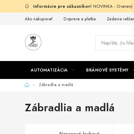
Prejsť
NOVINKA - Overený g
na
obsah
Ako nakupovať
Doprava a platba
Zadanie reklam
AUTOMATIZÁCIA
BRÁNOVÉ SYSTÉMY
Domov
Zábradlia a madlá
Zábradlia a madlá
Nerezové kruhové