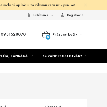
obilnú aplikáciu za výbornú cenu už v ponuke!
Obchodné podmienky
Prihlásenie
Registrácia
0951528070
Prázdny košík
NÁKUPNÝ
KOŠÍK
ELŇA, ZÁHRADA
KOVANÉ POLOTOVARY
HLIN
cové
Nerezové