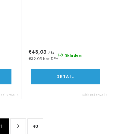
€48,03
/ ks
Skladom
€39,05 bez DPH
DETAIL
:
EB1-VHS5-1K
Kód:
EB1-BHZ5-1K
1
40