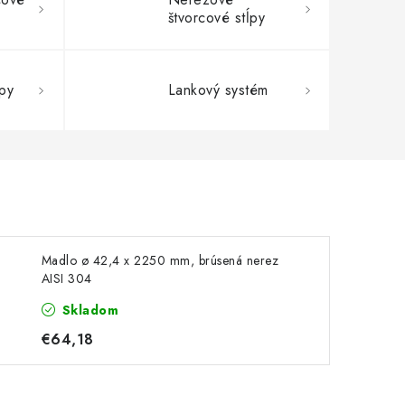
štvorcové stĺpy
py
Lankový systém
Madlo ø 42,4 x 2250 mm, brúsená nerez
AISI 304
Skladom
€64,18