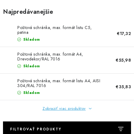
NEREZOVÉ POLOTOVARY
Najpredávanejšie
SPOJOVACÍ MATERIÁL
Poštová schránka, max. formát listu C5,
ZÁBRADLIA A MADLÁ
patina
€17,32
Skladom
Ako nakupovať
Doprava a platba
Poštová schránka, max. formát A4,
Zadanie reklamácie alebo vrátenia tovaru
Drevodekor/RAL 7016
€55,98
Skladom
Podmienky ochrany osobných údajov
Obchodné podmienky
Poštová schránka, max. formát listu A4, AISI
304/RAL 7016
€35,83
Skladom
Zobraziť viac produktov
FILTROVAŤ PRODUKTY