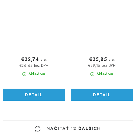
410/RAL 7016
410/RAL 7016
€32,74
€35,85
/ ks
/ ks
€26,62 bez DPH
€29,15 bez DPH
Skladom
Skladom
DETAIL
DETAIL
O
NAČÍTAŤ 12 ĎALŠÍCH
v