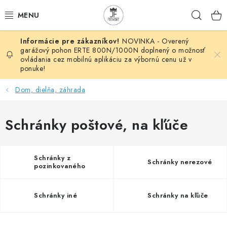
Prejsť
Hľad
na
obsah
NOVINKA - Overený
AUTOMATIZÁCIA
garážový pohon ERTE 800N/1000N doplnený o možnosť
ovládania cez mobilnú aplikáciu za výbornú cenu už v
ponuke!
BRÁNOVÉ SYSTÉMY
Dom, dielňa, záhrada
POHONY
Schránky poštové, na kľúče
HUTNÍCKY MATERIÁL
DOM, DIELŇA, ZÁHRADA
Schránky z
Schránky nerezové
pozinkovaného
plechu
KOVANÉ POLOTOVARY
Schránky iné
Schránky na kľúče
HLINÍKOVÉ POLOTOVARY