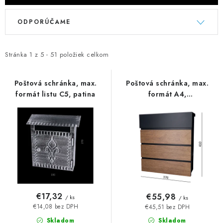
V
R
ODPORÚČAME
ý
a
p
d
i
e
Stránka
1
z
5
-
51
položiek celkom
s
n
p
i
Poštová schránka, max.
Poštová schránka, max.
formát listu C5, patina
formát A4,
r
e
Drevodekor/RAL 7016
o
p
d
r
u
o
k
d
t
u
o
k
v
t
€17,32
€55,98
/ ks
/ ks
o
€14,08 bez DPH
€45,51 bez DPH
Skladom
Skladom