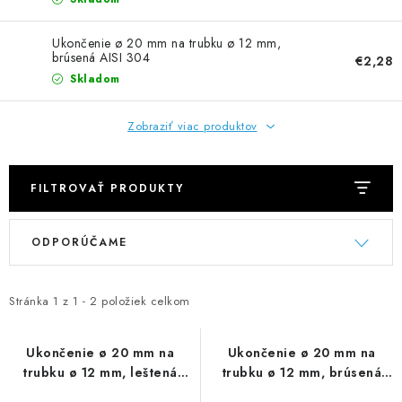
NEREZOVÉ POLOTOVARY
Ukončenie ø 20 mm na trubku ø 12 mm,
SPOJOVACÍ MATERIÁL
brúsená AISI 304
€2,28
Skladom
ZÁBRADLIA A MADLÁ
Zobraziť viac produktov
Ako nakupovať
Doprava a platba
Zadanie reklamácie alebo vrátenia tovaru
FILTROVAŤ PRODUKTY
Podmienky ochrany osobných údajov
Obchodné podmienky
V
R
ODPORÚČAME
ý
a
p
d
i
e
Stránka
1
z
1
-
2
položiek celkom
s
n
p
i
Ukončenie ø 20 mm na
Ukončenie ø 20 mm na
trubku ø 12 mm, leštená
trubku ø 12 mm, brúsená
r
e
nerez AISI 304
AISI 304