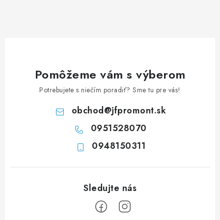
á
d
a
c
i
e
Pomôžeme vám s výberom
p
Potrebujete s niečím poradiť? Sme tu pre vás!
r
v
obchod
@
jfpromont.sk
k
0951528070
y
0948150311
v
ý
p
i
s
u