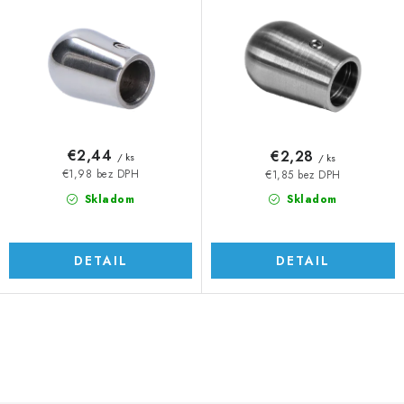
o
p
d
r
u
o
k
d
t
u
o
k
v
t
€2,44
€2,28
/ ks
/ ks
o
€1,98 bez DPH
€1,85 bez DPH
v
Skladom
Skladom
DETAIL
DETAIL
O
v
l