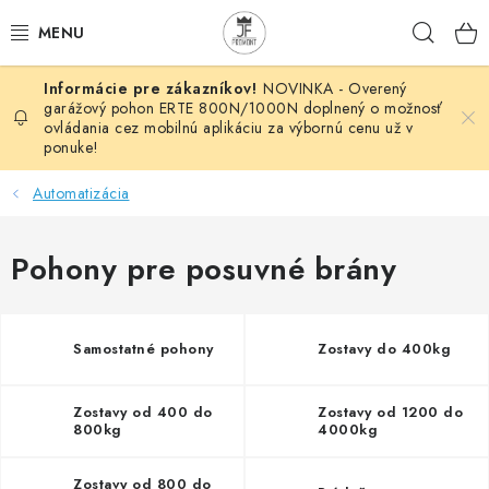
Prejsť
Hľad
na
obsah
NOVINKA - Overený
AUTOMATIZÁCIA
garážový pohon ERTE 800N/1000N doplnený o možnosť
ovládania cez mobilnú aplikáciu za výbornú cenu už v
ponuke!
BRÁNOVÉ SYSTÉMY
Automatizácia
POHONY
Pohony pre posuvné brány
HUTNÍCKY MATERIÁL
DOM, DIELŇA, ZÁHRADA
Samostatné pohony
Zostavy do 400kg
KOVANÉ POLOTOVARY
Zostavy od 400 do
Zostavy od 1200 do
800kg
4000kg
HLINÍKOVÉ POLOTOVARY
Zostavy od 800 do