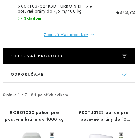
900KTUS4324KSD TURBO S KIT pre
posuvné brány do 4,5 m/400 kg
€343,72
Skladom
Zobraziť viac produktov
FILTROVAŤ PRODUKTY
V
R
ODPORÚČAME
ý
a
p
d
i
e
Stránka
1
z
7
-
84
položiek celkom
s
n
p
i
ROBO1000 pohon pre
900TUS122 pohon pre
posuvnú bránu do 1000 kg
posuvné brány do 10
r
e
m/1200 kg
o
p