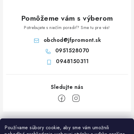
n
k
i
y
Pomôžeme vám s výberom
e
v
Potrebujete s niečím poradiť? Sme tu pre vás!
ý
p
obchod
@
jfpromont.sk
i
0951528070
s
u
0948150311
Z
á
Používame súbory cookie, aby sme vám umožnili
p