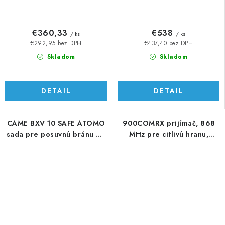
€360,33
€538
/ ks
/ ks
€292,95 bez DPH
€437,40 bez DPH
Skladom
Skladom
DETAIL
DETAIL
CAME BXV 10 SAFE ATOMO
900COMRX prijímač, 868
sada pre posuvnú bránu do
MHz pre citlivú hranu,
1000 kg
NUTNÉ COMTX!