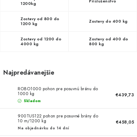
NEREZOVÉ POLOTOVARY
Príslušenstvo
1200kg
SPOJOVACÍ MATERIÁL
Zostavy od 800 do
Zostavy do 400 kg
1200 kg
ZÁBRADLIA A MADLÁ
Zostavy od 1200 do
Zostavy od 400 do
4000 kg
800 kg
Ako nakupovať
Doprava a platba
Zadanie reklamácie alebo vrátenia tovaru
Podmienky ochrany osobných údajov
Obchodné podmienky
Najpredávanejšie
ROBO1000 pohon pre posuvnú bránu do
1000 kg
€439,73
Skladom
900TUS122 pohon pre posuvné brány do
10 m/1200 kg
€458,05
Na objednávku do 14 dní