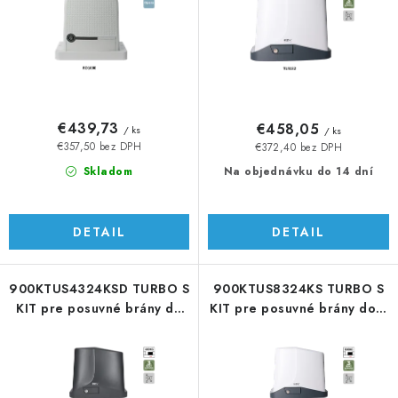
d
r
u
o
k
d
t
u
o
k
v
t
€439,73
€458,05
/ ks
/ ks
o
€357,50 bez DPH
€372,40 bez DPH
v
Skladom
Na objednávku do 14 dní
DETAIL
DETAIL
900KTUS4324KSD TURBO S
900KTUS8324KS TURBO S
KIT pre posuvné brány do
KIT pre posuvné brány do 7
4,5 m/400 kg
m/800 kg