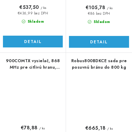
€537,50
€105,78
/ ks
/ ks
€436,99 bez DPH
€86 bez DPH
Skladom
Skladom
DETAIL
DETAIL
900COMTX vysielač, 868
Robus800BDKCE sada pre
MHz pre citlivú hranu,
posuvnú bránu do 800 kg
NUTNÉ COMRX!
€78,88
€665,18
/ ks
/ ks