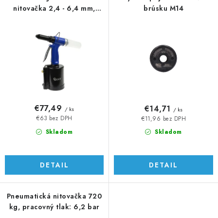
nitovačka 2,4 - 6,4 mm,
brúsku M14
r
e
pracovný tlak 90 psi
o
p
d
r
u
o
k
d
t
u
o
k
v
t
€77,49
€14,71
/ ks
/ ks
o
€63 bez DPH
€11,96 bez DPH
v
Skladom
Skladom
DETAIL
DETAIL
Pneumatická nitovačka 720
kg, pracovný tlak: 6,2 bar