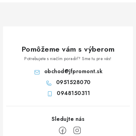
á
d
a
c
i
e
Pomôžeme vám s výberom
p
Potrebujete s niečím poradiť? Sme tu pre vás!
r
v
obchod
@
jfpromont.sk
k
0951528070
y
0948150311
v
ý
p
i
s
u