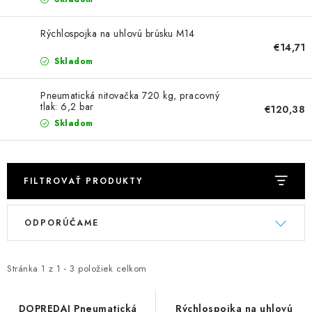
NEREZOVÉ POLOTOVARY
Rýchlospojka na uhlovú brúsku M14
SPOJOVACÍ MATERIÁL
€14,71
Skladom
ZÁBRADLIA A MADLÁ
Pneumatická nitovačka 720 kg, pracovný
tlak: 6,2 bar
€120,38
Ako nakupovať
Doprava a platba
Skladom
Zadanie reklamácie alebo vrátenia tovaru
Podmienky ochrany osobných údajov
Obchodné podmienky
FILTROVAŤ PRODUKTY
V
R
ODPORÚČAME
ý
a
p
d
i
e
Stránka
1
z
1
-
3
položiek celkom
s
n
p
i
DOPREDAJ Pneumatická
Rýchlospojka na uhlovú