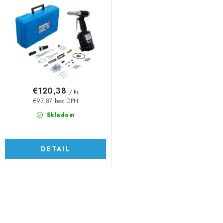
€120,38
/ ks
€97,87 bez DPH
Skladom
DETAIL
O
v
l