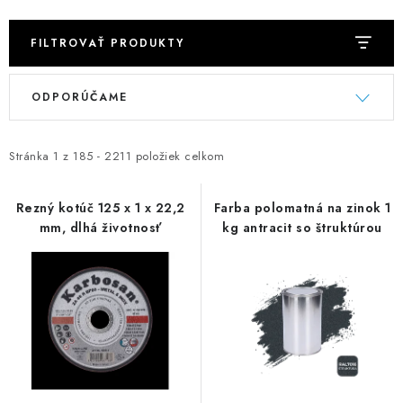
FILTROVAŤ PRODUKTY
V
R
ODPORÚČAME
ý
a
p
d
i
e
Stránka
1
z
185
-
2211
položiek celkom
s
n
p
i
Rezný kotúč 125 x 1 x 22,2
Farba polomatná na zinok 1
mm, dlhá životnosť
kg antracit so štruktúrou
r
e
o
p
d
r
u
o
k
d
t
u
o
k