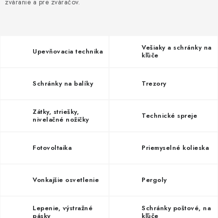
NEREZOVÉ POLOTOVARY
zváranie a pre zváračov.
SPOJOVACÍ MATERIÁL
Vešiaky a schránky na
ZÁBRADLIA A MADLÁ
Upevňovacia technika
kľúče
Ako nakupovať
Doprava a platba
Schránky na balíky
Trezory
Zadanie reklamácie alebo vrátenia tovaru
Podmienky ochrany osobných údajov
Obchodné podmienky
Zátky, striešky,
Technické spreje
nivelačné nožičky
Fotovoltaika
Priemyselné kolieska
Vonkajšie osvetlenie
Pergoly
Lepenie, výstražné
Schránky poštové, na
pásky
kľúče