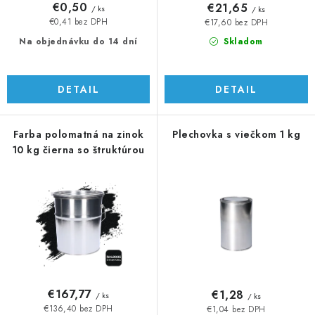
v
t
€0,50
€21,65
/ ks
/ ks
o
€0,41 bez DPH
€17,60 bez DPH
v
Na objednávku do 14 dní
Skladom
DETAIL
DETAIL
Farba polomatná na zinok
Plechovka s viečkom 1 kg
10 kg čierna so štruktúrou
€167,77
€1,28
/ ks
/ ks
€136,40 bez DPH
€1,04 bez DPH