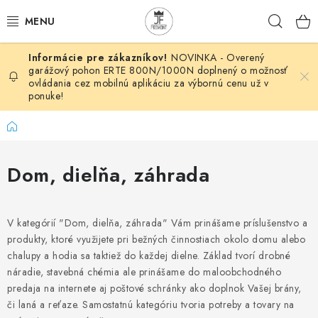
Prejsť
Hľad
na
obsah
NOVINKA - Overený
AUTOMATIZÁCIA
garážový pohon ERTE 800N/1000N doplnený o možnosť
ovládania cez mobilnú aplikáciu za výbornú cenu už v
ponuke!
BRÁNOVÉ SYSTÉMY
Domov
POHONY
Dom, dielňa, záhrada
HUTNÍCKY MATERIÁL
DOM, DIELŇA, ZÁHRADA
V kategórií "Dom, dielňa, záhrada" Vám prinášame príslušenstvo a
produkty, ktoré využijete pri bežných činnostiach okolo domu alebo
KOVANÉ POLOTOVARY
chalupy a hodia sa taktiež do každej dielne. Základ tvorí drobné
náradie, stavebná chémia ale prinášame do maloobchodného
HLINÍKOVÉ POLOTOVARY
predaja na internete aj poštové schránky ako doplnok Vašej brány,
či laná a reťaze. Samostatnú kategóriu tvoria potreby a tovary na