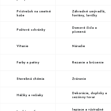
Prístrešok na smetné
Záhradné umývadlá,
koše
fontány, lavičky
Domové čísla a
Poštové schránky
písmená
Vŕtanie
Náradie
Farby a patiny
Rezanie a brúsenie
Stavebná chémia
Zváranie
Dekorácie, doplnky a
Háčiky a vešiaky
sezónny tovar
lepiace a výstražné