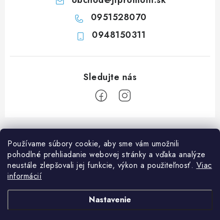
i
0951528070
s
u
0948150311
Z
á
Používame súbory cookie, aby sme vám umožnili
p
pohodlné prehliadanie webovej stránky a vďaka analýze
ä
neustále zlepšovali jej funkcie, výkon a použiteľnosť.
Viac
Informácie pre vás
t
informácií
i
Ako nakupovať
O nás
Nastavenie
e
Doprava a platba
Napíšte nám