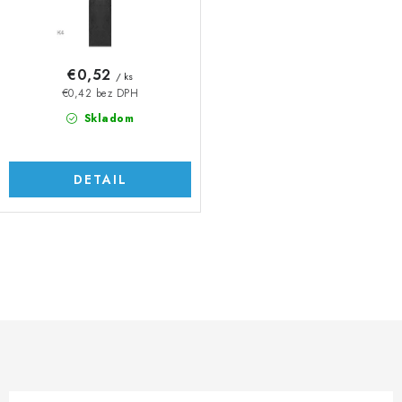
t
u
o
k
v
t
€0,52
/ ks
o
€0,42 bez DPH
v
Skladom
DETAIL
O
v
l
á
d
a