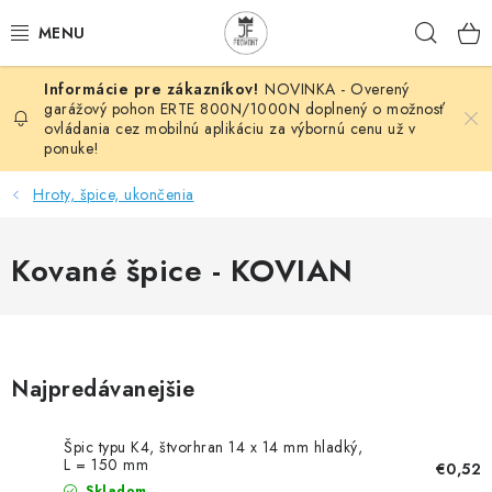
Prejsť
Hľad
na
obsah
NOVINKA - Overený
AUTOMATIZÁCIA
garážový pohon ERTE 800N/1000N doplnený o možnosť
ovládania cez mobilnú aplikáciu za výbornú cenu už v
ponuke!
BRÁNOVÉ SYSTÉMY
Hroty, špice, ukončenia
POHONY
Kované špice - KOVIAN
HUTNÍCKY MATERIÁL
DOM, DIELŇA, ZÁHRADA
KOVANÉ POLOTOVARY
Najpredávanejšie
HLINÍKOVÉ POLOTOVARY
Špic typu K4, štvorhran 14 x 14 mm hladký,
L = 150 mm
€0,52
Skladom