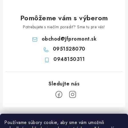
c
i
e
Pomôžeme vám s výberom
p
Potrebujete s niečím poradiť? Sme tu pre vás!
r
v
obchod
@
jfpromont.sk
k
0951528070
y
0948150311
v
ý
p
i
s
u
Z
á
Používame súbory cookie, aby sme vám umožnili
p