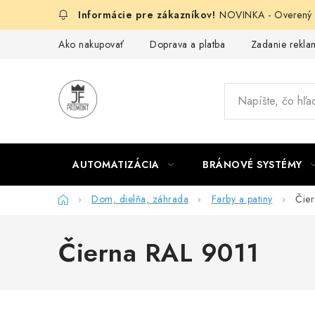
Prejsť
NOVINKA - Overený g
na
obsah
Ako nakupovať
Doprava a platba
Zadanie reklam
AUTOMATIZÁCIA
BRÁNOVÉ SYSTÉMY
Domov
Dom, dielňa, záhrada
Farby a patiny
Čie
Čierna RAL 9011