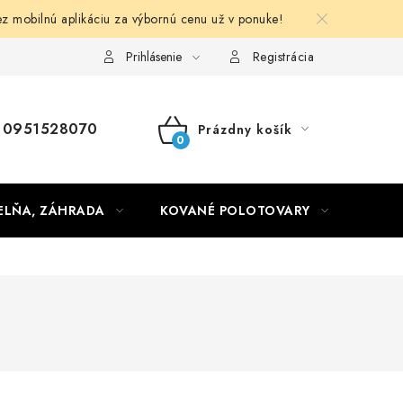
obilnú aplikáciu za výbornú cenu už v ponuke!
Obchodné podmienky
Prihlásenie
Registrácia
0951528070
Prázdny košík
NÁKUPNÝ
KOŠÍK
ELŇA, ZÁHRADA
KOVANÉ POLOTOVARY
HLIN