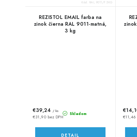
o
o
Kód:
RAL 9011/P 5KG
v
v
REZISTOL EMAIL farba na
RE
zinok čierna RAL 9011-matná,
zinok
3 kg
€39,24
€14,
/ ks
Skladom
€31,90 bez DPH
€11,46
DETAIL