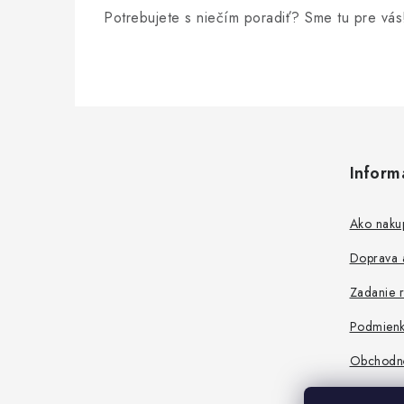
Potrebujete s niečím poradiť? Sme tu pre vás
r
v
k
y
Z
v
á
ý
Inform
p
p
ä
Ako naku
i
t
s
Doprava a
i
u
Zadanie r
e
Podmienk
Obchodn