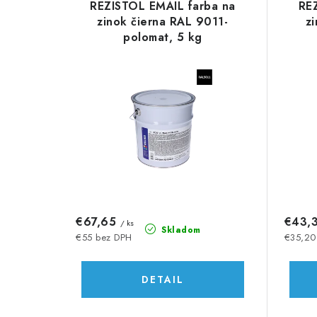
d
REZISTOL EMAIL farba na
RE
ý
e
zinok čierna RAL 9011-
z
polomat, 5 kg
p
n
i
i
s
e
p
p
r
r
o
o
d
d
€67,65
€43,
/ ks
u
Skladom
u
€55 bez DPH
€35,20
k
k
DETAIL
t
t