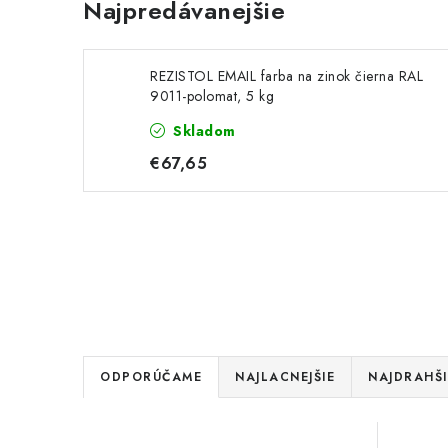
Najpredávanejšie
REZISTOL EMAIL farba na zinok čierna RAL
9011-polomat, 5 kg
Skladom
€67,65
R
ODPORÚČAME
NAJLACNEJŠIE
NAJDRAHŠI
a
V