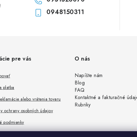
!
0948150311
ácie pre vás
O nás
Napíšte nám
povať
Blog
 platba
FAQ
Kontaktné a fakturačné údaj
eklamácie alebo vrátenia tovaru
Rubriky
y ochrany osobných údajov
é podmienky