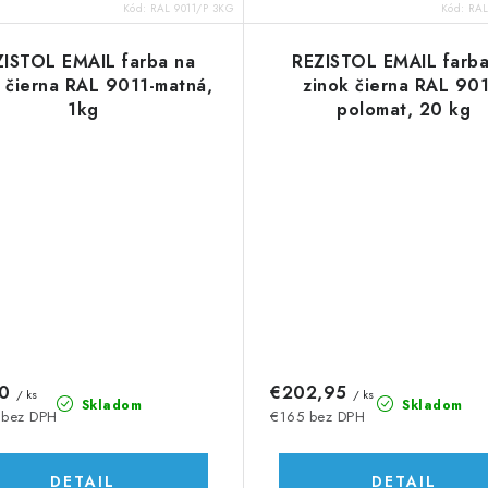
Kód:
RAL 9011/P 3KG
Kód:
RAL
ZISTOL EMAIL farba na
REZISTOL EMAIL farba
 čierna RAL 9011-matná,
zinok čierna RAL 901
1kg
polomat, 20 kg
10
€202,95
/ ks
/ ks
Skladom
Skladom
 bez DPH
€165 bez DPH
DETAIL
DETAIL