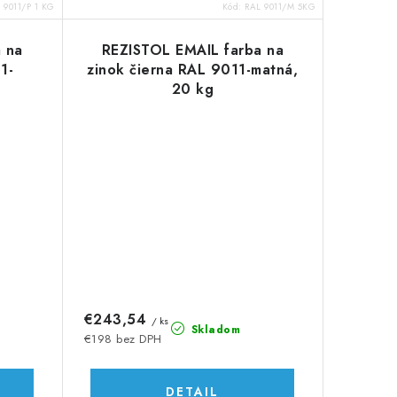
 9011/P 1 KG
Kód:
RAL 9011/M 5KG
 na
REZISTOL EMAIL farba na
1-
zinok čierna RAL 9011-matná,
20 kg
€243,54
/ ks
Skladom
€198 bez DPH
DETAIL