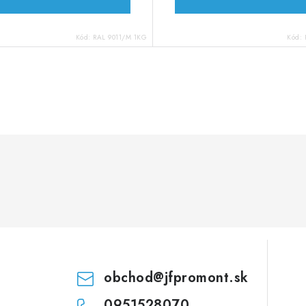
Kód:
RAL 9011/M 1KG
Kód:
obchod
@
jfpromont.sk
0951528070