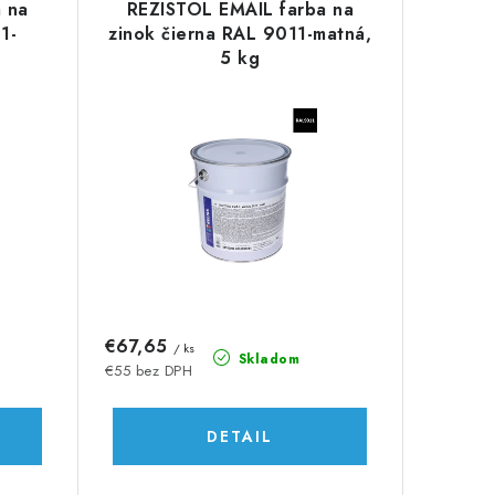
 na
REZISTOL EMAIL farba na
1-
zinok čierna RAL 9011-matná,
5 kg
€67,65
/ ks
Skladom
€55 bez DPH
DETAIL