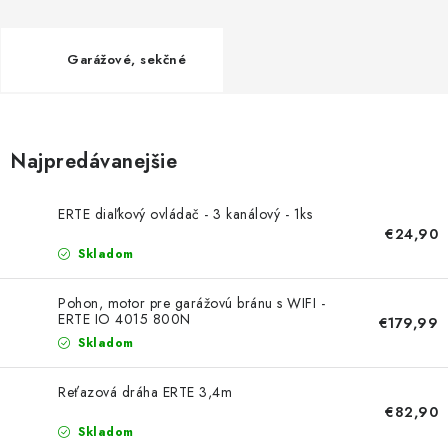
NEREZOVÉ POLOTOVARY
SPOJOVACÍ MATERIÁL
Garážové, sekčné
ZÁBRADLIA A MADLÁ
Najpredávanejšie
Ako nakupovať
Doprava a platba
Zadanie reklamácie alebo vrátenia tovaru
ERTE diaľkový ovládač - 3 kanálový - 1ks
Podmienky ochrany osobných údajov
Obchodné podmienky
€24,90
Skladom
Pohon, motor pre garážovú bránu s WIFI -
ERTE IO 4015 800N
€179,99
Skladom
Reťazová dráha ERTE 3,4m
€82,90
Skladom