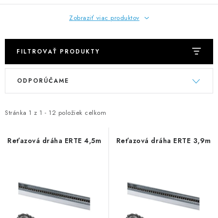
Zobraziť viac produktov
FILTROVAŤ PRODUKTY
V
R
ODPORÚČAME
ý
a
p
d
i
e
Stránka
1
z
1
-
12
položiek celkom
s
n
p
i
Reťazová dráha ERTE 4,5m
Reťazová dráha ERTE 3,9m
r
e
o
p
d
r
u
o
k
d