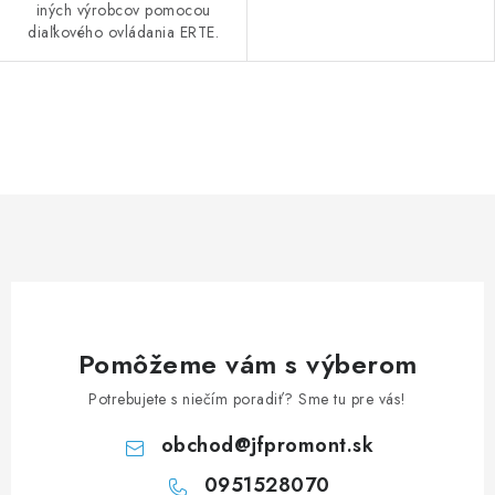
iných výrobcov pomocou
diaľkového ovládania ERTE.
O
v
l
á
d
a
c
i
e
Pomôžeme vám s výberom
p
Potrebujete s niečím poradiť? Sme tu pre vás!
r
v
obchod
@
jfpromont.sk
k
0951528070