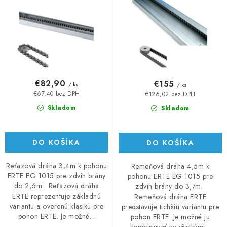
€82,90
€155
/ ks
/ ks
€67,40 bez DPH
€126,02 bez DPH
Skladom
Skladom
DO KOŠÍKA
DO KOŠÍKA
Reťazová dráha 3,4m k pohonu
Remeňová dráha 4,5m k
ERTE EG 1015 pre zdvih brány
pohonu ERTE EG 1015 pre
do 2,6m. Reťazová dráha
zdvih brány do 3,7m.
ERTE reprezentuje základnú
Remeňová dráha ERTE
variantu a overenú klasiku pre
predstavuje tichšiu variantu pre
pohon ERTE. Je možné...
pohon ERTE. Je možné ju
kombinovať so všetkými...