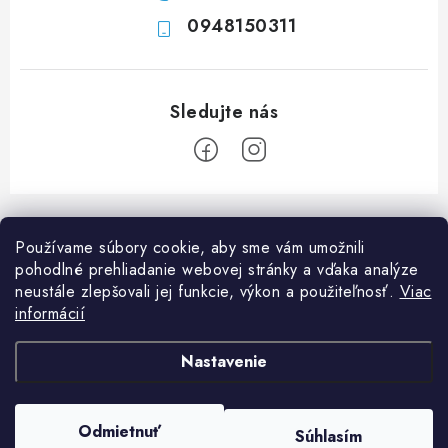
y
0948150311
v
ý
p
i
s
u
Z
á
Používame súbory cookie, aby sme vám umožnili
p
pohodlné prehliadanie webovej stránky a vďaka analýze
ä
neustále zlepšovali jej funkcie, výkon a použiteľnosť.
Viac
Informácie pre vás
t
informácií
i
Ako nakupovať
O nás
Nastavenie
e
Doprava a platba
Napíšte nám
Blog
Copyright 2026
Obchod JF PROMONT s.r.o.
. Všetky práva vyhradené.
Upraviť
Zadanie reklamácie alebo vrátenia tovaru
Odmietnuť
FAQ
Súhlasím
nastavenie cookies