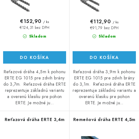
t
u
o
k
v
t
€152,90
€112,90
/ ks
/ ks
o
€124,31 bez DPH
€91,79 bez DPH
v
Skladom
Skladom
DO KOŠÍKA
DO KOŠÍKA
Reťazová dráha 4,5m k pohonu
Reťazová dráha 3,9m k pohonu
ERTE EG 1015 pre zdvih brány
ERTE EG 1015 pre zdvih brány
do 3,7m. Reťazová dráha ERTE
do 3,1m. Reťazová dráha ERTE
reprezentuje základnú variantu
reprezentuje základnú variantu a
a overenú klasiku pre pohon
overenú klasiku pre pohon
ERTE. Je možné ju...
ERTE. Je možné ju...
Reťazová dráha ERTE 3,4m
Remeňová dráha ERTE 4,5m