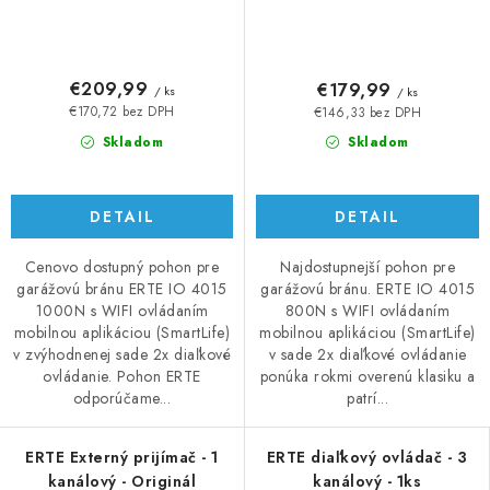
€209,99
€179,99
/ ks
/ ks
€170,72 bez DPH
€146,33 bez DPH
Skladom
Skladom
DETAIL
DETAIL
Cenovo dostupný pohon pre
Najdostupnejší pohon pre
garážovú bránu ERTE IO 4015
garážovú bránu. ERTE IO 4015
1000N s WIFI ovládaním
800N s WIFI ovládaním
mobilnou aplikáciou (SmartLife)
mobilnou aplikáciou (SmartLife)
v zvýhodnenej sade 2x diaľkové
v sade 2x diaľkové ovládanie
ovládanie. Pohon ERTE
ponúka rokmi overenú klasiku a
odporúčame...
patrí...
ERTE Externý prijímač - 1
ERTE diaľkový ovládač - 3
kanálový - Originál
kanálový - 1ks