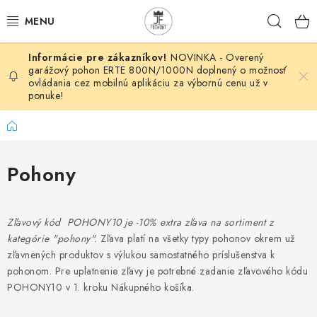
Prejsť
Hľad
na
obsah
NOVINKA - Overený
AUTOMATIZÁCIA
garážový pohon ERTE 800N/1000N doplnený o možnosť
ovládania cez mobilnú aplikáciu za výbornú cenu už v
ponuke!
BRÁNOVÉ SYSTÉMY
Domov
POHONY
Pohony
HUTNÍCKY MATERIÁL
DOM, DIELŇA, ZÁHRADA
Zľavový kód POHONY10 je -10% extra zľava na sortiment z
kategórie "pohony".
Zľava platí na všetky typy pohonov okrem už
KOVANÉ POLOTOVARY
zľavnených produktov s výlukou samostatného príslušenstva k
pohonom. Pre uplatnenie zľavy je potrebné zadanie zľavového kódu
HLINÍKOVÉ POLOTOVARY
POHONY10 v 1. kroku Nákupného košíka.