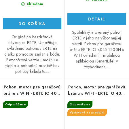
Skladom
DETAIL
DO KOŠÍKA
Spoľahlivý a overený pohon
Originálna bezdrôtová
ERTE v jeho najvýkonnejšej
klávesnica ERTE. Umožňuje
verzii. Pohon pre garážovú
ovládanie pohonov ERTE na
bránu ERTE IO 4015 1200N s
diaľku pomocou zadania kódu.
WIFI ovládaním mobilnou
Bezdrôtová verzia umožňuje
aplikáciou (SmartLife) v
rýchlo a pohodlnú montáž bez
zvýhodnenej...
potreby kabeláže....
Pohon, motor pre garážovú
Pohon, motor pre garážovú
bránu s WIFI - ERTE IO 4015
bránu s WIFI - ERTE IO 4015
1000N
800N
Odporúčame
Odporúčame
Vystavené na predajni