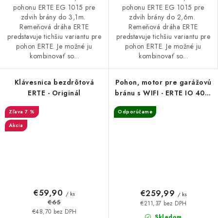
pohonu ERTE EG 1015 pre
pohonu ERTE EG 1015 pre
zdvih brány do 3,1m.
zdvih brány do 2,6m.
Remeňová dráha ERTE
Remeňová dráha ERTE
predstavuje tichšiu variantu pre
predstavuje tichšiu variantu pre
pohon ERTE. Je možné ju
pohon ERTE. Je možné ju
kombinovať so...
kombinovať so...
Klávesnica bezdrôtová
Pohon, motor pre garážovú
ERTE - Originál
bránu s WIFI - ERTE IO 4015
1200N
7 %
Odporúčame
Akcia
€59,90
€259,99
/ ks
/ ks
€65
€211,37 bez DPH
€48,70 bez DPH
Skladom