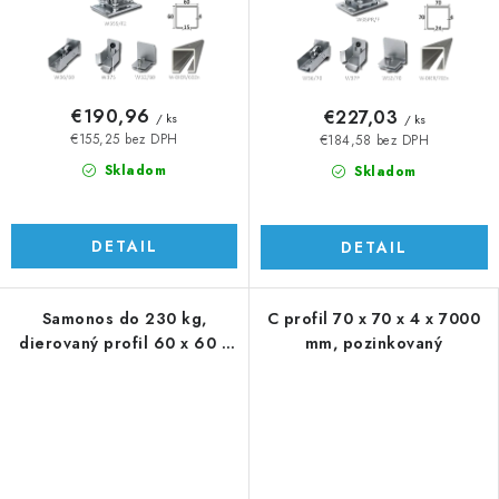
€190,96
€227,03
/ ks
/ ks
€155,25 bez DPH
€184,58 bez DPH
Skladom
Skladom
DETAIL
DETAIL
Samonos do 230 kg,
C profil 70 x 70 x 4 x 7000
dierovaný profil 60 x 60 x
mm, pozinkovaný
6000 mm, Zn