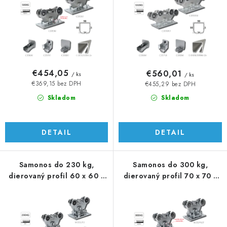
d
r
u
o
k
d
t
u
o
k
v
t
€454,05
€560,01
/ ks
/ ks
o
€369,15 bez DPH
€455,29 bez DPH
v
Skladom
Skladom
DETAIL
DETAIL
Samonos do 230 kg,
Samonos do 300 kg,
dierovaný profil 60 x 60 x
dierovaný profil 70 x 70 x
6000 mm, Zn
6000 mm, Zn