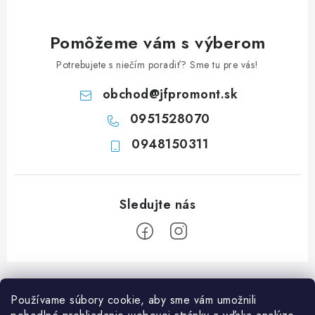
n
k
i
y
Pomôžeme vám s výberom
e
v
Potrebujete s niečím poradiť? Sme tu pre vás!
ý
p
obchod
@
jfpromont.sk
i
0951528070
s
u
0948150311
Z
á
Používame súbory cookie, aby sme vám umožnili
p