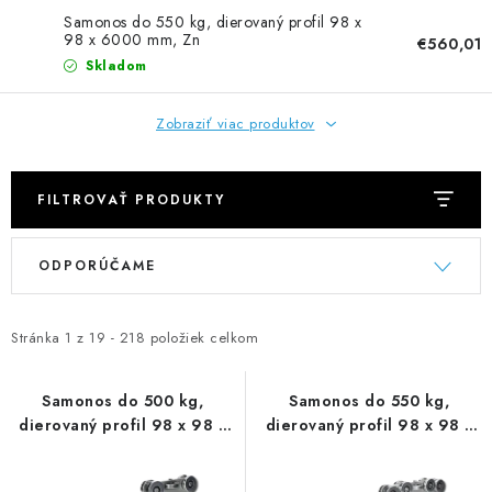
Samonos do 550 kg, dierovaný profil 98 x
98 x 6000 mm, Zn
€560,01
Skladom
Zobraziť viac produktov
FILTROVAŤ PRODUKTY
V
R
ODPORÚČAME
ý
a
p
d
i
e
Stránka
1
z
19
-
218
položiek celkom
s
n
p
i
Samonos do 500 kg,
Samonos do 550 kg,
dierovaný profil 98 x 98 x
dierovaný profil 98 x 98 x
r
e
6000 mm, Zn
6000 mm, Zn
o
p