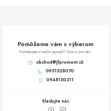
n
i
k
e
o
p
v
r
a
v
n
k
i
y
Pomôžeme vám s výberom
e
v
Potrebujete s niečím poradiť? Sme tu pre vás!
ý
p
obchod
@
jfpromont.sk
i
0951528070
s
u
0948150311