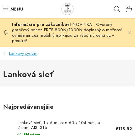
Prejsť
Hľad
na
obsah
NOVINKA - Overený
AUTOMATIZÁCIA
garážový pohon ERTE 800N/1000N doplnený o možnosť
ovládania cez mobilnú aplikáciu za výbornú cenu už v
ponuke!
BRÁNOVÉ SYSTÉMY
Lankový systém
POHONY
Lanková sieť
HUTNÍCKY MATERIÁL
DOM, DIELŇA, ZÁHRADA
KOVANÉ POLOTOVARY
Najpredávanejšie
HLINÍKOVÉ POLOTOVARY
Lanková sieť, 1 x 5 m, oko 60 x 104 mm, ø
2 mm, AISI 316
€118,52
Skladom