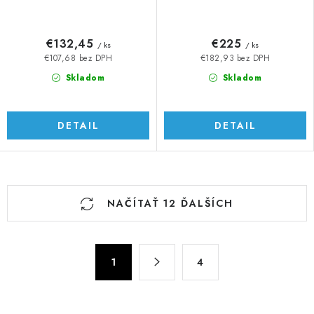
€132,45
€225
/ ks
/ ks
€107,68 bez DPH
€182,93 bez DPH
Skladom
Skladom
DETAIL
DETAIL
O
NAČÍTAŤ 12 ĎALŠÍCH
v
l
á
S
d
1
4
t
a
r
c
á