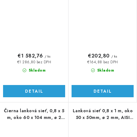
€1 582,76
€202,80
/ ks
/ ks
€1 286,80 bez DPH
€164,88 bez DPH
Skladom
Skladom
DETAIL
DETAIL
Čierna lanková sieť, 0,8 x 5
Lanková sieť 0,8 x 1 m, oko
m, oko 60 x 104 mm, ø 2
50 x 50mm, ø 2 mm, AISI
mm, AISI 304
316