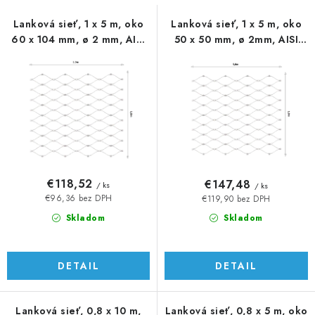
s
n
p
i
Lanková sieť, 1 x 5 m, oko
Lanková sieť, 1 x 5 m, oko
60 x 104 mm, ø 2 mm, AISI
50 x 50 mm, ø 2mm, AISI
r
e
316
316
o
p
d
r
u
o
k
d
t
u
o
k
v
t
€118,52
€147,48
/ ks
/ ks
o
€96,36 bez DPH
€119,90 bez DPH
v
Skladom
Skladom
DETAIL
DETAIL
Lanková sieť, 0,8 x 10 m,
Lanková sieť, 0,8 x 5 m, oko