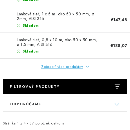
NEREZOVÉ POLOTOVARY
Lanková sieť, 1 x 5 m, oko 50 x 50 mm, ø
SPOJOVACÍ MATERIÁL
2mm, AISI 316
€147,48
Skladom
ZÁBRADLIA A MADLÁ
Lanková sieť, 0,8 x 10 m, oko 50 x 50 mm,
ø 1,5 mm, AISI 316
€188,07
Ako nakupovať
Doprava a platba
Skladom
Zadanie reklamácie alebo vrátenia tovaru
Podmienky ochrany osobných údajov
Obchodné podmienky
Zobraziť viac produktov
FILTROVAŤ PRODUKTY
V
R
ODPORÚČAME
ý
a
p
d
i
e
Stránka
1
z
4
-
37
položiek celkom