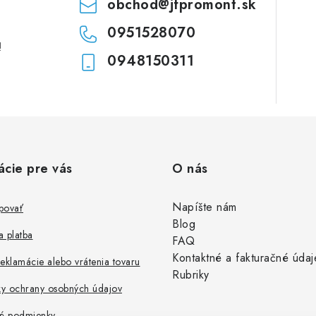
obchod
@
jfpromont.sk
0951528070
!
0948150311
ácie pre vás
O nás
Napíšte nám
povať
Blog
 platba
FAQ
Kontaktné a fakturačné údaj
eklamácie alebo vrátenia tovaru
Rubriky
y ochrany osobných údajov
é podmienky