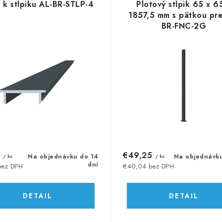
a k stĺpiku AL-BR-STLP-4
Plotový stĺpik 65 x 6
1857,5 mm s pätkou pre
BR-FNC-2G
2
€49,25
/ ks
Na objednávku do 14
/ ks
Na objednávk
dní
bez DPH
€40,04 bez DPH
DETAIL
DETAIL