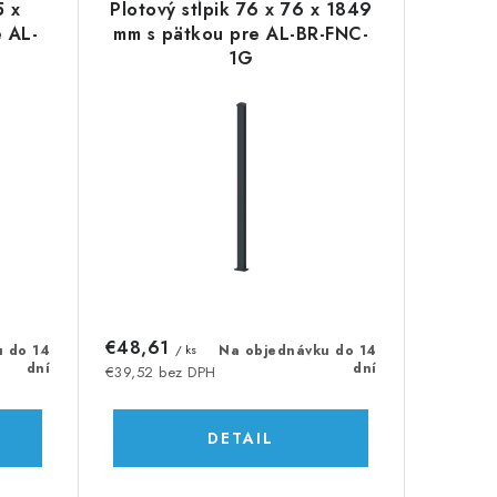
5 x
Plotový stĺpik 76 x 76 x 1849
 AL-
mm s pätkou pre AL-BR-FNC-
1G
€48,61
u do 14
/ ks
Na objednávku do 14
dní
dní
€39,52 bez DPH
DETAIL