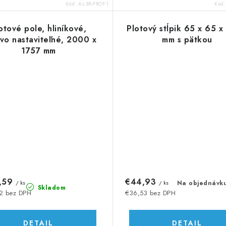
Kód:
AL-BR-PROF-1
Kód
otové pole, hliníkové,
Plotový stĺpik 65 x 65 
ovo nastaviteľné, 2000 x
mm s pätkou
1757 mm
,59
€44,93
/ ks
/ ks
Na objednávk
Skladom
2 bez DPH
€36,53 bez DPH
DETAIL
DETAIL