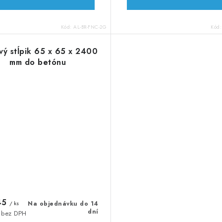
Kód:
AL-BR-FNC-2G
Kód
vý stĺpik 65 x 65 x 2400
mm do betónu
45
/ ks
Na objednávku do 14
dní
 bez DPH