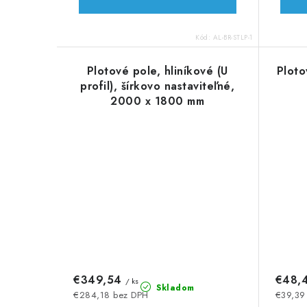
Kód:
AL-BR-STLP-1
Plotové pole, hliníkové (U
Ploto
profil), šírkovo nastaviteľné,
2000 x 1800 mm
€349,54
€48,
/ ks
Skladom
€284,18 bez DPH
€39,39