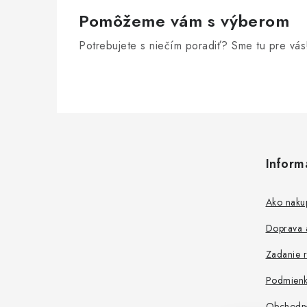
e
Pomôžeme vám s výberom
p
Potrebujete s niečím poradiť? Sme tu pre vás
r
v
k
y
Z
v
á
ý
Inform
p
p
ä
Ako naku
i
t
s
Doprava a
i
u
Zadanie r
e
Podmienk
Obchodn