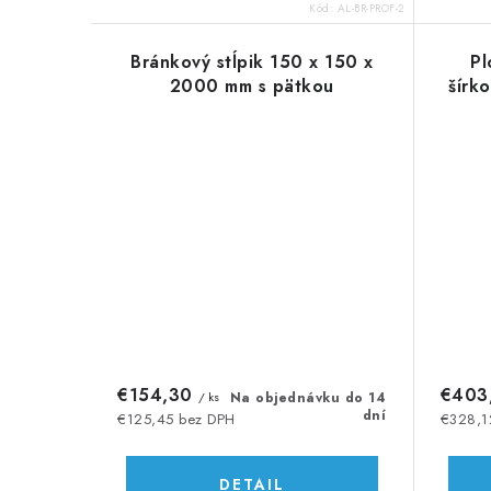
o
o
Kód:
AL-BR-PROF-2
v
v
Bránkový stĺpik 150 x 150 x
Pl
2000 mm s pätkou
šírk
€154,30
€403
/ ks
Na objednávku do 14
dní
€125,45 bez DPH
€328,1
DETAIL