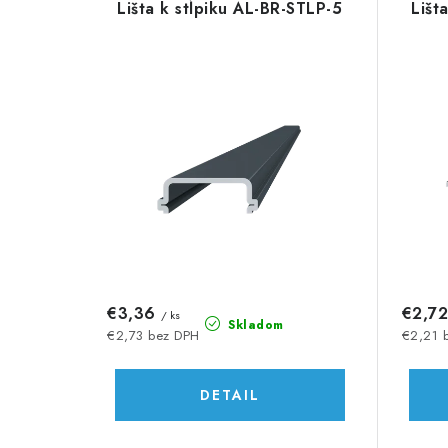
d
Lišta k stĺpiku AL-BR-STLP-5
Lišt
ý
e
p
n
i
i
s
e
p
p
r
r
o
o
d
d
€3,36
€2,7
/ ks
u
Skladom
u
€2,73 bez DPH
€2,21 
k
k
DETAIL
t
t