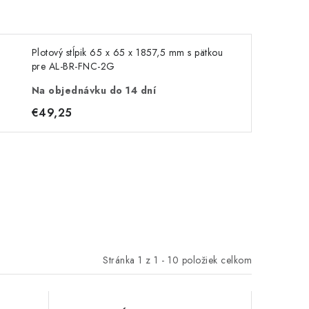
Plotový stĺpik 65 x 65 x 1857,5 mm s pätkou
pre AL-BR-FNC-2G
Na objednávku do 14 dní
€49,25
Stránka
1
z
1
-
10
položiek celkom