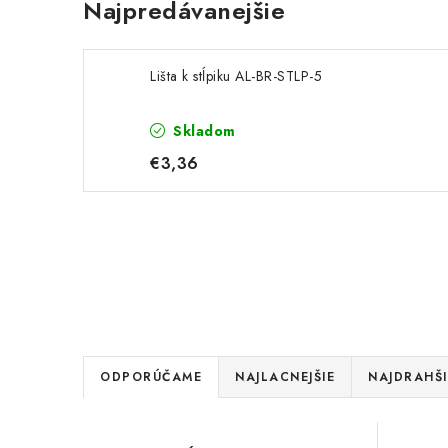
Najpredávanejšie
Lišta k stĺpiku AL-BR-STLP-5
Skladom
€3,36
R
ODPORÚČAME
NAJLACNEJŠIE
NAJDRAHŠI
a
V