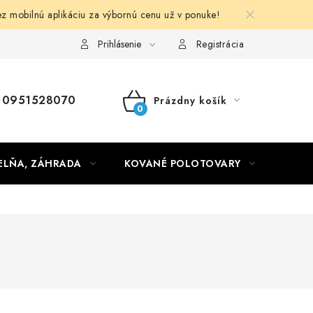
obilnú aplikáciu za výbornú cenu už v ponuke!
Obchodné podmienky
Prihlásenie
Registrácia
0951528070
Prázdny košík
NÁKUPNÝ
KOŠÍK
ELŇA, ZÁHRADA
KOVANÉ POLOTOVARY
HLIN