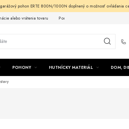
arážový pohon ERTE 800N/1000N doplnený o možnosť ovládania cez m
ácie alebo vrátenia tovaru
Podmienky ochrany osobných údajov
POHONY
HUTNÍCKY MATERIÁL
DOM, DI
stavy