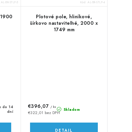
:
AL-BR-STLP-5
Kód:
AL-BR-STLP-4
x 1900
Plotové pole, hliníkové,
šírkovo nastaviteľné, 2000 x
1749 mm
€396,07
u do 14
/ ks
Skladom
dní
€322,01 bez DPH
DETAIL