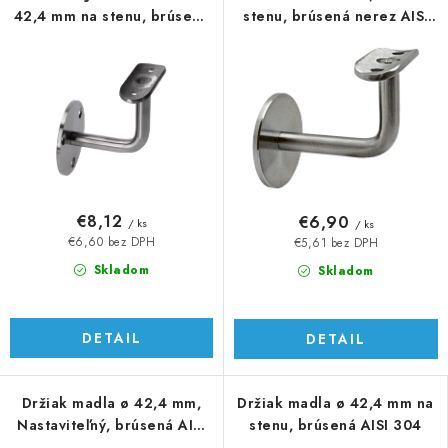
42,4 mm na stenu, brúsená
stenu, brúsená nerez AISI
AISI 316
316
€8,12
€6,90
/ ks
/ ks
€6,60 bez DPH
€5,61 bez DPH
Skladom
Skladom
DETAIL
DETAIL
Držiak madla ø 42,4 mm,
Držiak madla ø 42,4 mm na
Nastaviteľný, brúsená AISI
stenu, brúsená AISI 304
304