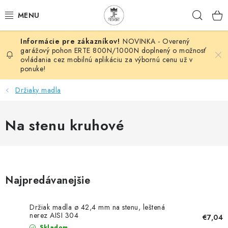
Prejsť
Hľad
na
obsah
NOVINKA - Overený
AUTOMATIZÁCIA
garážový pohon ERTE 800N/1000N doplnený o možnosť
ovládania cez mobilnú aplikáciu za výbornú cenu už v
ponuke!
BRÁNOVÉ SYSTÉMY
Držiaky madla
POHONY
Na stenu kruhové
HUTNÍCKY MATERIÁL
DOM, DIELŇA, ZÁHRADA
KOVANÉ POLOTOVARY
Najpredávanejšie
HLINÍKOVÉ POLOTOVARY
Držiak madla ø 42,4 mm na stenu, leštená
nerez AISI 304
€7,04
Skladom