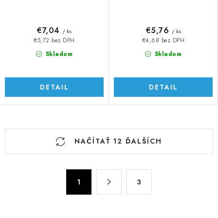
€7,04
€5,76
/ ks
/ ks
€5,72 bez DPH
€4,68 bez DPH
Skladom
Skladom
DETAIL
DETAIL
O
NAČÍTAŤ 12 ĎALŠÍCH
v
l
á
S
d
1
3
t
a
r
c
á