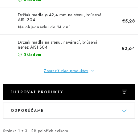
NEREZOVÉ POLOTOVARY
Držiak madla ø 42,4 mm na stenu, brúsená
SPOJOVACÍ MATERIÁL
AISI 304
€5,28
Na objednávku do 14 dní
ZÁBRADLIA A MADLÁ
Držiak madla na stenu, navárací, brúsená
nerez AISI 304
€2,64
Ako nakupovať
Doprava a platba
Skladom
Zadanie reklamácie alebo vrátenia tovaru
Podmienky ochrany osobných údajov
Obchodné podmienky
Zobraziť viac produktov
FILTROVAŤ PRODUKTY
V
R
ODPORÚČAME
ý
a
p
d
i
e
Stránka
1
z
3
-
28
položiek celkom