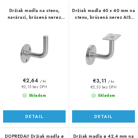
s
n
p
i
Držiak madla na stenu,
Držiak madla 40 x 40 mm na
navárací, brúsená nerez
stenu, brúsená nerez AISI
r
e
AISI 304
304
o
p
d
r
u
o
k
d
t
u
o
k
v
t
€2,64
€3,11
/ ks
/ ks
o
€2,15 bez DPH
€2,53 bez DPH
v
Skladom
Skladom
DETAIL
DETAIL
DOPREDAJ! Držiak madla ø
Držiak madla ø 42,4 mm na