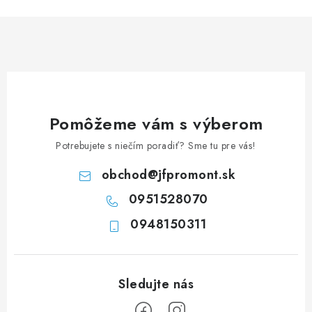
n
i
k
e
o
p
v
r
a
v
n
k
i
y
Pomôžeme vám s výberom
e
v
Potrebujete s niečím poradiť? Sme tu pre vás!
ý
p
obchod
@
jfpromont.sk
i
0951528070
s
u
0948150311