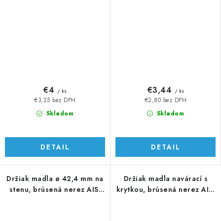
€4
€3,44
/ ks
/ ks
€3,25 bez DPH
€2,80 bez DPH
Skladom
Skladom
DETAIL
DETAIL
Držiak madla ø 42,4 mm na
Držiak madla navárací s
stenu, brúsená nerez AISI
krytkou, brúsená nerez AISI
304
304