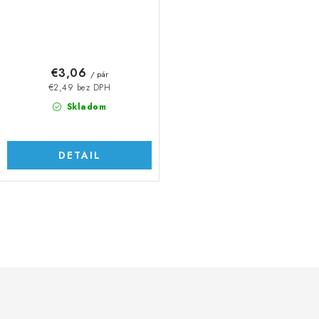
€3,06
/ pár
€2,49 bez DPH
Skladom
DETAIL
O
v
l
á
d
a