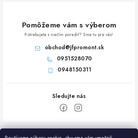
c
i
e
Pomôžeme vám s výberom
p
Potrebujete s niečím poradiť? Sme tu pre vás!
r
v
obchod
@
jfpromont.sk
k
0951528070
y
0948150311
v
ý
p
i
s
u
Z
á
Používame súbory cookie, aby sme vám umožnili