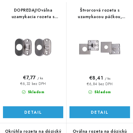
s
n
p
i
DOPREDAJ!Oválna
Štvorcová rozeta s
uzamykacia rozeta s
uzamykacou páčkou,
r
e
páčkou, brúsená AISI 304
brúsená nerez AISI 304
o
p
d
r
u
o
k
d
t
u
o
k
v
t
€7,77
€8,41
/ ks
/ ks
o
€6,32 bez DPH
€6,84 bez DPH
v
Skladom
Skladom
DETAIL
DETAIL
Okrúhla rozeta na dózický
Oválna rozeta na dózickú