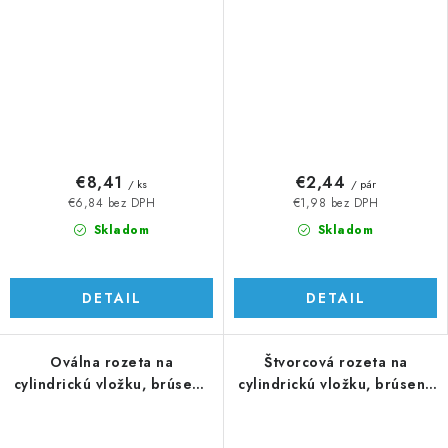
€8,41
€2,44
/ ks
/ pár
€6,84 bez DPH
€1,98 bez DPH
Skladom
Skladom
DETAIL
DETAIL
Oválna rozeta na
Štvorcová rozeta na
cylindrickú vložku, brúsená
cylindrickú vložku, brúsená
AISI 304
AISI 304