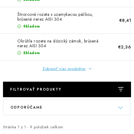
NEREZOVÉ POLOTOVARY
Štvorcová rozeta s uzamykacou páčkou,
SPOJOVACÍ MATERIÁL
brúsená nerez AISI 304
€8,41
Skladom
ZÁBRADLIA A MADLÁ
Okrúhla rozeta na dózický zámok, brúsená
nerez AISI 304
€2,36
Ako nakupovať
Doprava a platba
Skladom
Zadanie reklamácie alebo vrátenia tovaru
Podmienky ochrany osobných údajov
Obchodné podmienky
Zobraziť viac produktov
FILTROVAŤ PRODUKTY
V
R
ODPORÚČAME
ý
a
p
d
i
e
Stránka
1
z
1
-
9
položiek celkom