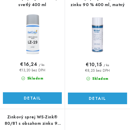
svetlý 400 ml
zinku 90 % 400 ml, matný
€16,24
€10,15
/ ks
/ ks
€13,20 bez DPH
€8,25 bez DPH
Skladom
Skladom
DETAIL
DETAIL
Zinkový sprej WS-Zink®
80/81 s obsahom zinku 90
%, 400 ml