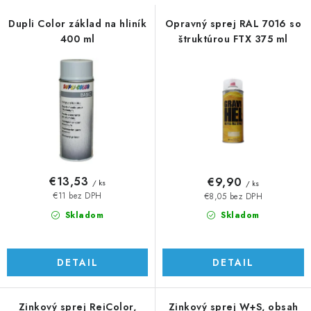
s
n
p
i
Dupli Color základ na hliník
Opravný sprej RAL 7016 so
400 ml
štruktúrou FTX 375 ml
r
e
o
p
d
r
u
o
k
d
t
u
o
k
v
t
€13,53
€9,90
/ ks
/ ks
o
€11 bez DPH
€8,05 bez DPH
v
Skladom
Skladom
DETAIL
DETAIL
Zinkový sprej ReiColor,
Zinkový sprej W+S, obsah