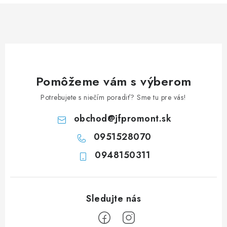
á
d
a
c
i
e
Pomôžeme vám s výberom
p
Potrebujete s niečím poradiť? Sme tu pre vás!
r
v
obchod
@
jfpromont.sk
k
0951528070
y
0948150311
v
ý
p
i
s
u