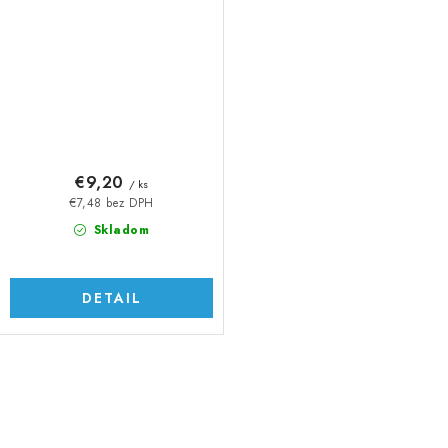
€9,20
/ ks
€7,48 bez DPH
Skladom
DETAIL
O
v
l