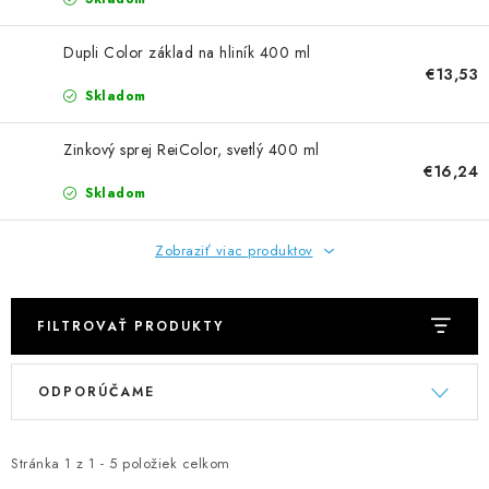
NEREZOVÉ POLOTOVARY
Dupli Color základ na hliník 400 ml
SPOJOVACÍ MATERIÁL
€13,53
Skladom
ZÁBRADLIA A MADLÁ
Zinkový sprej ReiColor, svetlý 400 ml
€16,24
Ako nakupovať
Doprava a platba
Skladom
Zadanie reklamácie alebo vrátenia tovaru
Podmienky ochrany osobných údajov
Obchodné podmienky
Zobraziť viac produktov
FILTROVAŤ PRODUKTY
V
R
ODPORÚČAME
ý
a
p
d
i
e
Stránka
1
z
1
-
5
položiek celkom