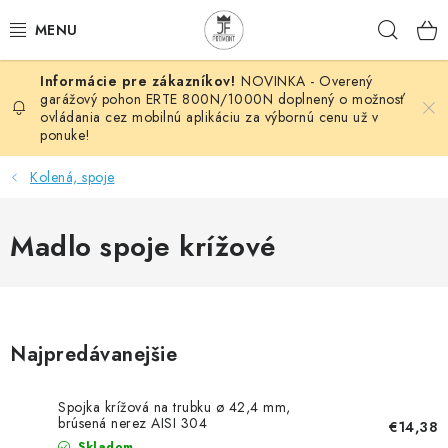
Prejsť
Hľad
na
obsah
NOVINKA - Overený
AUTOMATIZÁCIA
garážový pohon ERTE 800N/1000N doplnený o možnosť
ovládania cez mobilnú aplikáciu za výbornú cenu už v
ponuke!
BRÁNOVÉ SYSTÉMY
Kolená, spoje
POHONY
Madlo spoje krížové
HUTNÍCKY MATERIÁL
DOM, DIELŇA, ZÁHRADA
KOVANÉ POLOTOVARY
Najpredávanejšie
HLINÍKOVÉ POLOTOVARY
Spojka krížová na trubku ø 42,4 mm,
brúsená nerez AISI 304
€14,38
Skladom