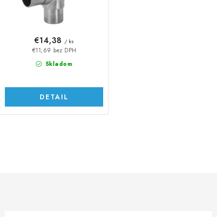
t
u
o
k
v
t
€14,38
/ ks
o
€11,69 bez DPH
v
Skladom
DETAIL
O
v
l
á
d
a