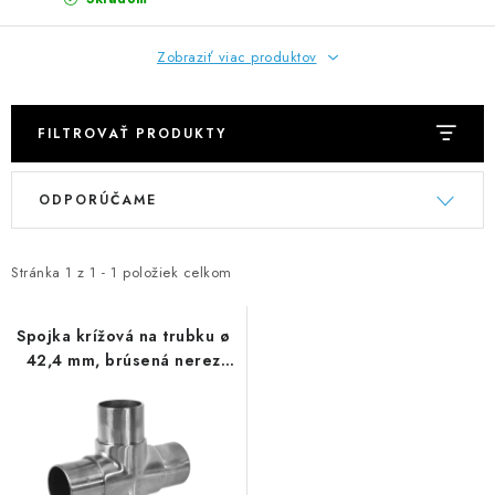
NEREZOVÉ POLOTOVARY
Zobraziť viac produktov
SPOJOVACÍ MATERIÁL
ZÁBRADLIA A MADLÁ
FILTROVAŤ PRODUKTY
V
R
Ako nakupovať
Doprava a platba
ODPORÚČAME
ý
a
Zadanie reklamácie alebo vrátenia tovaru
p
d
Podmienky ochrany osobných údajov
Obchodné podmienky
i
e
Stránka
1
z
1
-
1
položiek celkom
s
n
p
i
Spojka krížová na trubku ø
42,4 mm, brúsená nerez
r
e
AISI 304
o
p
d
r
u
o
k
d