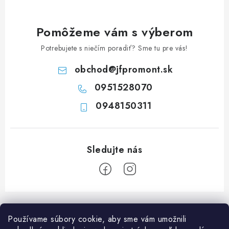
c
i
e
Pomôžeme vám s výberom
p
Potrebujete s niečím poradiť? Sme tu pre vás!
r
v
obchod
@
jfpromont.sk
k
0951528070
y
0948150311
v
ý
p
i
s
u
Z
á
Používame súbory cookie, aby sme vám umožnili
p