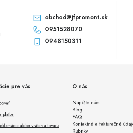
i
e
obchod
@
jfpromont.sk
0951528070
!
0948150311
ácie pre vás
O nás
Napíšte nám
povať
Blog
 platba
FAQ
Kontaktné a fakturačné údaj
eklamácie alebo vrátenia tovaru
Rubriky