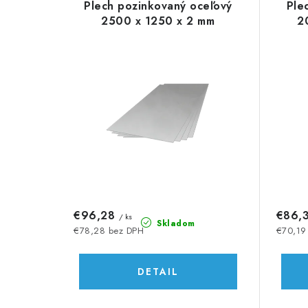
d
Plech pozinkovaný oceľový
Ple
ý
e
2500 x 1250 x 2 mm
2
p
n
i
i
s
e
p
p
r
r
o
o
d
d
€96,28
€86,
/ ks
u
Skladom
u
€78,28 bez DPH
€70,19
k
k
DETAIL
t
t