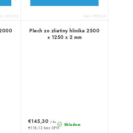
d:
I PFE1/2.5
Kód:
I PFE3/2.5
a 2000
Plech zo zliatiny hliníka 2500
x 1250 x 2 mm
€145,30
/ ks
Skladom
€118,13 bez DPH