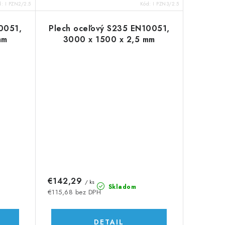
d:
I PZN2/2.5
Kód:
I PZN3/2.5
0051,
Plech oceľový S235 EN10051,
mm
3000 x 1500 x 2,5 mm
€142,29
/ ks
Skladom
€115,68 bez DPH
DETAIL