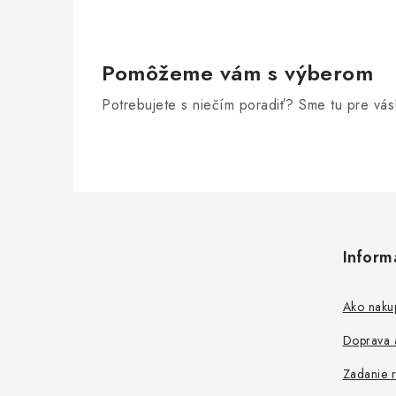
e
p
r
Pomôžeme vám s výberom
v
Potrebujete s niečím poradiť? Sme tu pre vás
k
y
v
Z
ý
á
p
Inform
p
i
s
ä
Ako naku
u
t
Doprava a
i
Zadanie r