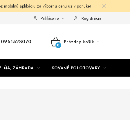
obilnú aplikáciu za výbornú cenu už v ponuke!
Obchodné podmienky
Prihlásenie
Registrácia
0951528070
Prázdny košík
NÁKUPNÝ
KOŠÍK
ELŇA, ZÁHRADA
KOVANÉ POLOTOVARY
HLIN