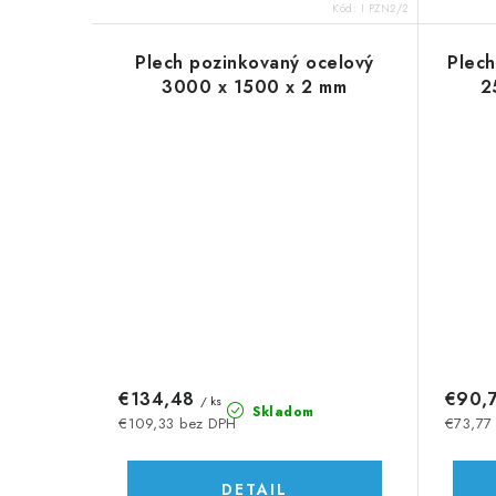
o
o
Kód:
I PZN2/2
v
v
Plech pozinkovaný ocelový
Plec
3000 x 1500 x 2 mm
2
€134,48
€90,
/ ks
Skladom
€109,33 bez DPH
€73,77
DETAIL