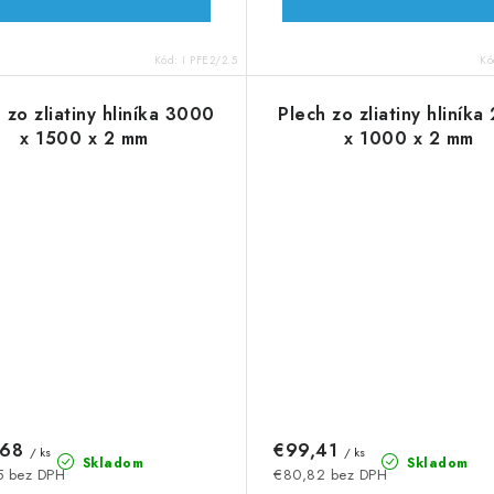
Kód:
I PFE2/2.5
Kó
 zo zliatiny hliníka 3000
Plech zo zliatiny hliník
x 1500 x 2 mm
x 1000 x 2 mm
,68
€99,41
/ ks
/ ks
Skladom
Skladom
5 bez DPH
€80,82 bez DPH