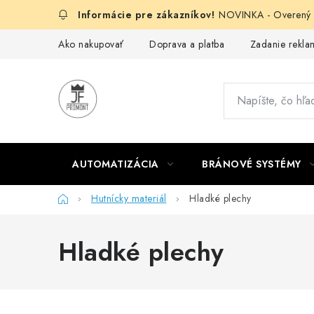
Prejsť
NOVINKA - Overený g
na
obsah
Ako nakupovať
Doprava a platba
Zadanie reklam
AUTOMATIZÁCIA
BRÁNOVÉ SYSTÉMY
Domov
Hutnícky materiál
Hladké plechy
Hladké plechy