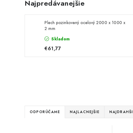
Najpredávanejšie
Plech pozinkovaný ocelový 2000 x 1000 x
2 mm
Skladom
€61,77
R
ODPORÚČAME
NAJLACNEJŠIE
NAJDRAHŠI
a
V