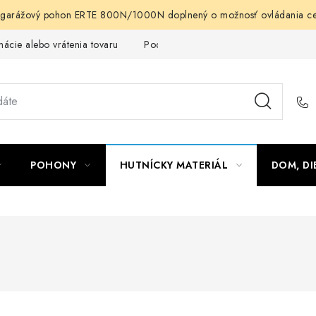
arážový pohon ERTE 800N/1000N doplnený o možnosť ovládania cez m
ácie alebo vrátenia tovaru
Podmienky ochrany osobných údajov
POHONY
HUTNÍCKY MATERIÁL
DOM, DI