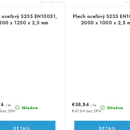
Kód:
I PZN1/2.5
Kó
h oceľový S235 EN10051,
Plech oceľový S235 EN1
500 x 1250 x 2,5 mm
2000 x 1000 x 2,5 
74
€58,84
/ ks
/ ks
Skladom
Skladom
 bez DPH
€47,84 bez DPH
DETAIL
DETAIL