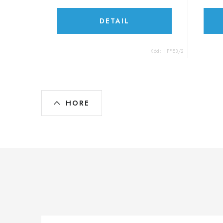
DETAIL
Kód:
I PFE3/2
O
HORE
v
l
á
d
a
c
i