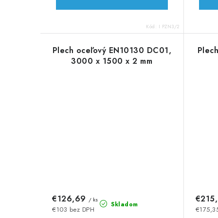
Kód:
I PZN3/2
Plech oceľový EN10130 DC01,
Plech
3000 x 1500 x 2 mm
€126,69
€215
/ ks
Skladom
€103 bez DPH
€175,3