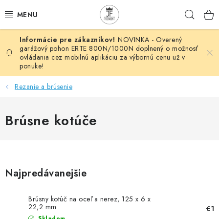
Prejsť
Hľad
na
obsah
NOVINKA - Overený
AUTOMATIZÁCIA
garážový pohon ERTE 800N/1000N doplnený o možnosť
ovládania cez mobilnú aplikáciu za výbornú cenu už v
ponuke!
BRÁNOVÉ SYSTÉMY
Rezanie a brúsenie
POHONY
Brúsne kotúče
HUTNÍCKY MATERIÁL
DOM, DIELŇA, ZÁHRADA
KOVANÉ POLOTOVARY
Najpredávanejšie
HLINÍKOVÉ POLOTOVARY
Brúsny kotúč na oceľ a nerez, 125 x 6 x
22,2 mm
€1
Skladom