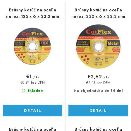
s
n
p
i
Brúsny kotúč na oceľ a
Brúsny kotúč na oceľ a
nerez, 125 x 6 x 22,2 mm
nerez, 230 x 6 x 22,2 mm
r
e
o
p
d
r
u
o
k
d
t
u
o
k
v
t
€1
€2,62
/ ks
/ ks
o
€0,81 bez DPH
€2,13 bez DPH
v
Skladom
Na objednávku do 14 dní
DETAIL
DETAIL
Brúsny kotúč na oceľ a
Brúsny kotúč na oceľ a