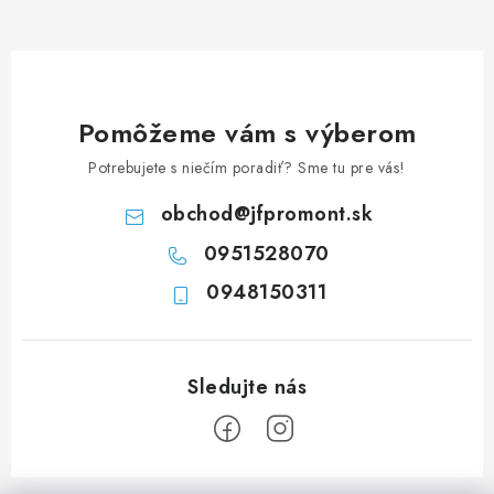
d
a
c
i
e
Pomôžeme vám s výberom
p
Potrebujete s niečím poradiť? Sme tu pre vás!
r
v
obchod
@
jfpromont.sk
k
0951528070
y
0948150311
v
ý
p
i
s
u
Z