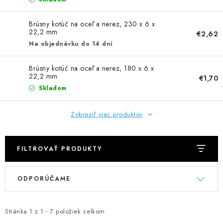
NEREZOVÉ POLOTOVARY
Brúsny kotúč na oceľ a nerez, 230 x 6 x
SPOJOVACÍ MATERIÁL
22,2 mm
€2,62
Na objednávku do 14 dní
ZÁBRADLIA A MADLÁ
Brúsny kotúč na oceľ a nerez, 180 x 6 x
22,2 mm
€1,70
Ako nakupovať
Doprava a platba
Skladom
Zadanie reklamácie alebo vrátenia tovaru
Podmienky ochrany osobných údajov
Obchodné podmienky
Zobraziť viac produktov
FILTROVAŤ PRODUKTY
V
R
ODPORÚČAME
ý
a
p
d
i
e
Stránka
1
z
1
-
7
položiek celkom