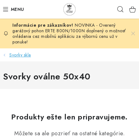
Prejsť
Hľad
na
obsah
NOVINKA - Overený
AUTOMATIZÁCIA
garážový pohon ERTE 800N/1000N doplnený o možnosť
ovládania cez mobilnú aplikáciu za výbornú cenu už v
ponuke!
BRÁNOVÉ SYSTÉMY
Svorky skla
POHONY
Svorky oválne 50x40
HUTNÍCKY MATERIÁL
DOM, DIELŇA, ZÁHRADA
KOVANÉ POLOTOVARY
Produkty ešte len pripravujeme.
HLINÍKOVÉ POLOTOVARY
Môžete sa ale pozrieť na ostatné kategórie.