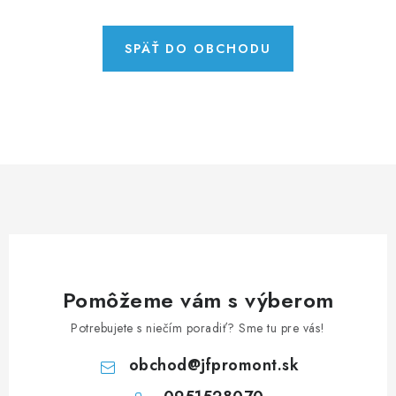
NEREZOVÉ POLOTOVARY
SPOJOVACÍ MATERIÁL
SPÄŤ DO OBCHODU
ZÁBRADLIA A MADLÁ
Ako nakupovať
Doprava a platba
Zadanie reklamácie alebo vrátenia tovaru
Podmienky ochrany osobných údajov
Obchodné podmienky
Pomôžeme vám s výberom
Potrebujete s niečím poradiť? Sme tu pre vás!
obchod
@
jfpromont.sk