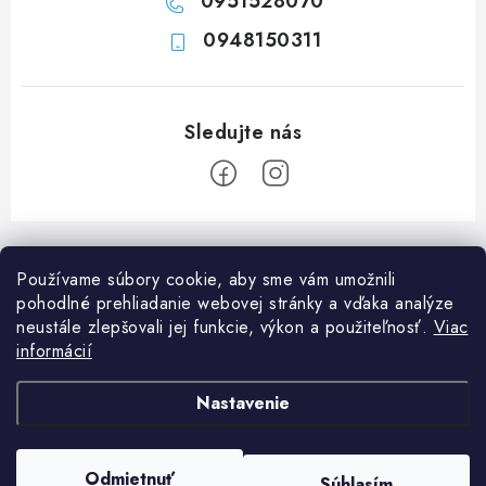
0951528070
0948150311
Z
á
Používame súbory cookie, aby sme vám umožnili
p
pohodlné prehliadanie webovej stránky a vďaka analýze
ä
neustále zlepšovali jej funkcie, výkon a použiteľnosť.
Viac
Informácie pre vás
t
informácií
i
Ako nakupovať
O nás
Nastavenie
e
Doprava a platba
Napíšte nám
Blog
Copyright 2026
Obchod JF PROMONT s.r.o.
. Všetky práva vyhradené.
Upraviť
Zadanie reklamácie alebo vrátenia tovaru
Odmietnuť
FAQ
Súhlasím
nastavenie cookies