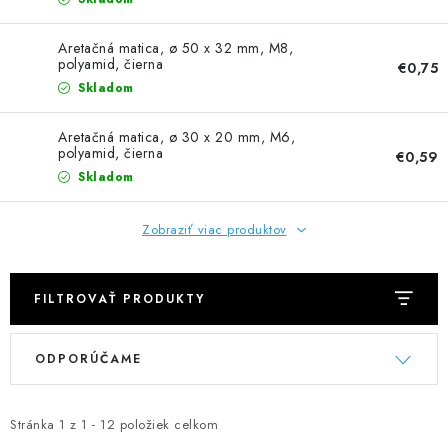
NEREZOVÉ POLOTOVARY
Aretačná matica, ø 50 x 32 mm, M8,
SPOJOVACÍ MATERIÁL
polyamid, čierna
€0,75
Skladom
ZÁBRADLIA A MADLÁ
Aretačná matica, ø 30 x 20 mm, M6,
polyamid, čierna
€0,59
Ako nakupovať
Doprava a platba
Skladom
Zadanie reklamácie alebo vrátenia tovaru
Podmienky ochrany osobných údajov
Obchodné podmienky
Zobraziť viac produktov
FILTROVAŤ PRODUKTY
V
R
ODPORÚČAME
ý
a
p
d
i
e
Stránka
1
z
1
-
12
položiek celkom