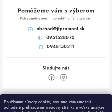
i
e
Pomôžeme vám s výberom
p
Potrebujete s niečím poradiť? Sme tu pre vás!
r
v
obchod
@
jfpromont.sk
k
0951528070
y
0948150311
v
ý
p
i
s
u
Z
á
Používame súbory cookie, aby sme vám umožnili
p
pohodlné prehliadanie webovej stránky a vďaka analýze