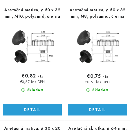
s
n
p
i
Aretačná matica, ø 50 x 32
Aretačná matica, ø 50 x 32
mm, M10, polyamid, čierna
mm, M8, polyamid, čierna
r
e
o
p
d
r
u
o
k
d
t
u
o
k
v
t
€0,82
€0,75
/ ks
/ ks
o
€0,67 bez DPH
€0,61 bez DPH
v
Skladom
Skladom
DETAIL
DETAIL
Aretačná matica, ø 30 x 20
Aretačná skrutka, ø 64 mm,