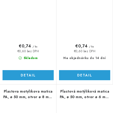
€0,74
€0,74
/ ks
/ ks
€0,60 bez DPH
€0,60 bez DPH
Skladom
Na objednávku do 14 dní
DETAIL
DETAIL
Plastova motylikova matica
Plastová motýliková matica
PA, ø 50 mm, otvor ø 8 mm,
PA, ø 50 mm, otvor ø 6 mm,
čierna
čierna