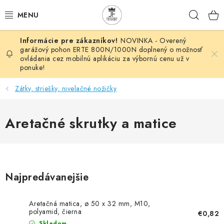
Prejsť
Hľad
na
obsah
NOVINKA - Overený
AUTOMATIZÁCIA
garážový pohon ERTE 800N/1000N doplnený o možnosť
ovládania cez mobilnú aplikáciu za výbornú cenu už v
ponuke!
BRÁNOVÉ SYSTÉMY
Zátky, striešky, nivelačné nožičky
POHONY
Aretačné skrutky a matice
HUTNÍCKY MATERIÁL
DOM, DIELŇA, ZÁHRADA
KOVANÉ POLOTOVARY
Najpredávanejšie
HLINÍKOVÉ POLOTOVARY
Aretačná matica, ø 50 x 32 mm, M10,
polyamid, čierna
€0,82
Skladom