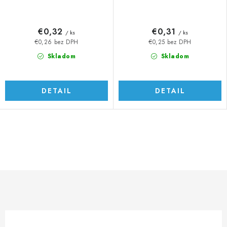
€0,32
€0,31
/ ks
/ ks
€0,26 bez DPH
€0,25 bez DPH
Skladom
Skladom
DETAIL
DETAIL
O
v
l
á
d
a
c