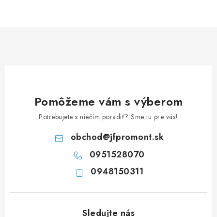
NEREZOVÉ POLOTOVARY
SPOJOVACÍ MATERIÁL
ZÁBRADLIA A MADLÁ
Ako nakupovať
Doprava a platba
Zadanie reklamácie alebo vrátenia tovaru
Pomôžeme vám s výberom
Podmienky ochrany osobných údajov
Obchodné podmienky
Potrebujete s niečím poradiť? Sme tu pre vás!
obchod
@
jfpromont.sk
0951528070
0948150311