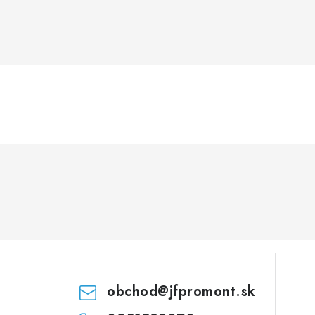
.
obchod
@
jfpromont.sk