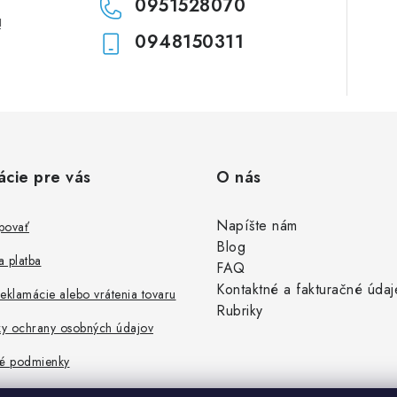
0951528070
!
0948150311
ácie pre vás
O nás
Napíšte nám
povať
Blog
 platba
FAQ
Kontaktné a fakturačné údaj
eklamácie alebo vrátenia tovaru
Rubriky
y ochrany osobných údajov
é podmienky