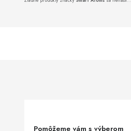
Žiadne produkty značky
Smart Atoms
sa nenašli..
Pomôžeme vám s výberom