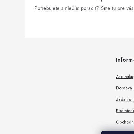
Potrebujete s niečím poradiť? Sme tu pre vás
Z
á
Inform
p
ä
Ako naku
t
Doprava a
i
Zadanie r
e
Podmienk
Obchodn