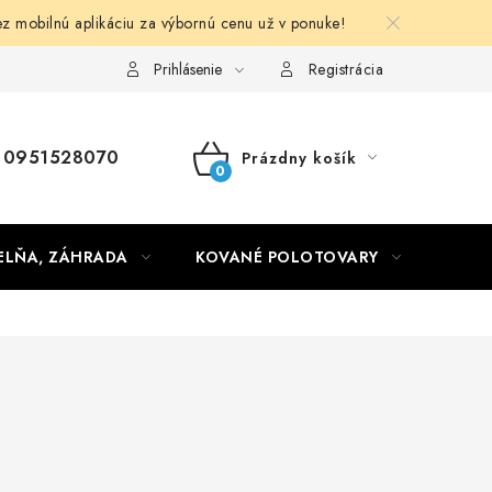
obilnú aplikáciu za výbornú cenu už v ponuke!
Obchodné podmienky
Prihlásenie
Registrácia
0951528070
Prázdny košík
NÁKUPNÝ
KOŠÍK
ELŇA, ZÁHRADA
KOVANÉ POLOTOVARY
HLIN