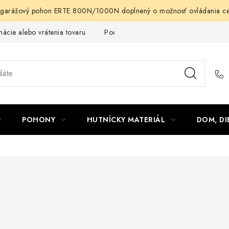
arážový pohon ERTE 800N/1000N doplnený o možnosť ovládania cez m
ácie alebo vrátenia tovaru
Podmienky ochrany osobných údajov
POHONY
HUTNÍCKY MATERIÁL
DOM, DI