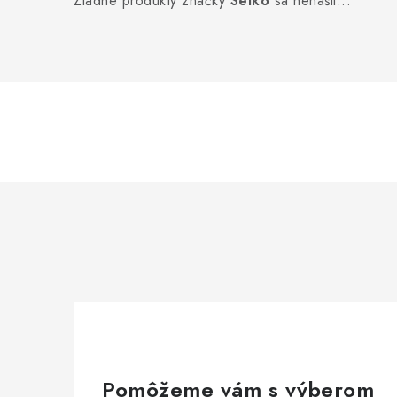
Žiadne produkty značky
Seiko
sa nenašli...
Pomôžeme vám s výberom