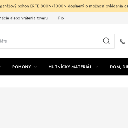
arážový pohon ERTE 800N/1000N doplnený o možnosť ovládania cez m
ácie alebo vrátenia tovaru
Podmienky ochrany osobných údajov
POHONY
HUTNÍCKY MATERIÁL
DOM, DI