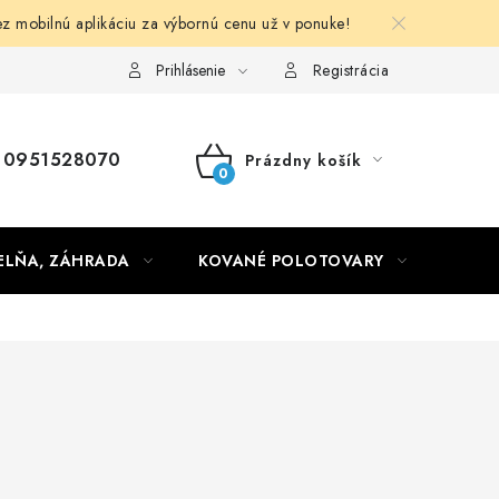
obilnú aplikáciu za výbornú cenu už v ponuke!
Obchodné podmienky
Prihlásenie
Registrácia
0951528070
Prázdny košík
NÁKUPNÝ
KOŠÍK
ELŇA, ZÁHRADA
KOVANÉ POLOTOVARY
HLIN