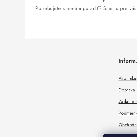
Potrebujete s niečím poradiť? Sme tu pre vás
Z
á
Inform
p
ä
Ako naku
t
Doprava a
i
Zadanie r
e
Podmienk
Obchodn