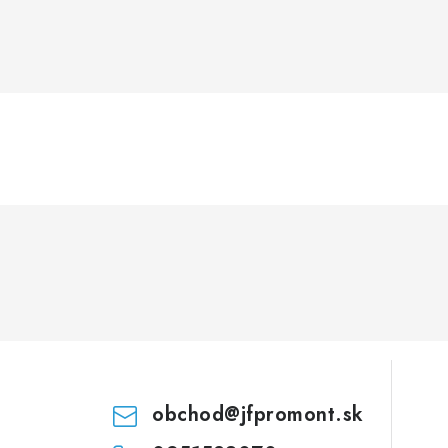
obchod
@
jfpromont.sk