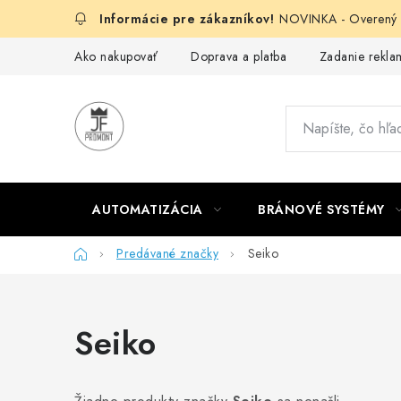
Prejsť
NOVINKA - Overený g
na
obsah
Ako nakupovať
Doprava a platba
Zadanie reklam
AUTOMATIZÁCIA
BRÁNOVÉ SYSTÉMY
Domov
Predávané značky
Seiko
Seiko