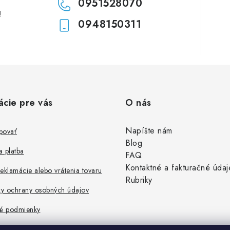
0951528070
!
0948150311
ácie pre vás
O nás
Napíšte nám
povať
Blog
 platba
FAQ
Kontaktné a fakturačné údaj
eklamácie alebo vrátenia tovaru
Rubriky
y ochrany osobných údajov
é podmienky