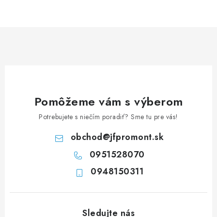
NEREZOVÉ POLOTOVARY
SPOJOVACÍ MATERIÁL
ZÁBRADLIA A MADLÁ
Ako nakupovať
Doprava a platba
Zadanie reklamácie alebo vrátenia tovaru
Pomôžeme vám s výberom
Podmienky ochrany osobných údajov
Obchodné podmienky
Potrebujete s niečím poradiť? Sme tu pre vás!
obchod
@
jfpromont.sk
0951528070
0948150311