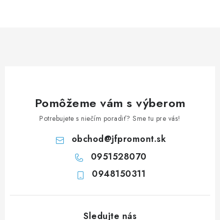
NEREZOVÉ POLOTOVARY
SPOJOVACÍ MATERIÁL
ZÁBRADLIA A MADLÁ
Ako nakupovať
Doprava a platba
Zadanie reklamácie alebo vrátenia tovaru
Pomôžeme vám s výberom
Podmienky ochrany osobných údajov
Obchodné podmienky
Potrebujete s niečím poradiť? Sme tu pre vás!
obchod
@
jfpromont.sk
0951528070
0948150311