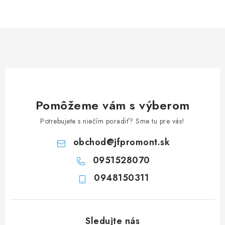
NEREZOVÉ POLOTOVARY
SPOJOVACÍ MATERIÁL
ZÁBRADLIA A MADLÁ
Ako nakupovať
Doprava a platba
Zadanie reklamácie alebo vrátenia tovaru
Pomôžeme vám s výberom
Podmienky ochrany osobných údajov
Obchodné podmienky
Potrebujete s niečím poradiť? Sme tu pre vás!
obchod
@
jfpromont.sk
0951528070
0948150311