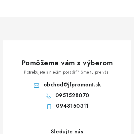
NEREZOVÉ POLOTOVARY
SPOJOVACÍ MATERIÁL
ZÁBRADLIA A MADLÁ
Ako nakupovať
Doprava a platba
Zadanie reklamácie alebo vrátenia tovaru
Pomôžeme vám s výberom
Podmienky ochrany osobných údajov
Obchodné podmienky
Potrebujete s niečím poradiť? Sme tu pre vás!
obchod
@
jfpromont.sk
0951528070
0948150311