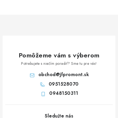
NEREZOVÉ POLOTOVARY
SPOJOVACÍ MATERIÁL
ZÁBRADLIA A MADLÁ
Ako nakupovať
Doprava a platba
Zadanie reklamácie alebo vrátenia tovaru
Pomôžeme vám s výberom
Podmienky ochrany osobných údajov
Obchodné podmienky
Potrebujete s niečím poradiť? Sme tu pre vás!
obchod
@
jfpromont.sk
0951528070
0948150311