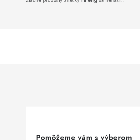
Žiadne produkty značky
HFeng
sa nenašli...
Pomôžeme vám s výberom