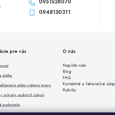
0951528070
!
0948150311
ácie pre vás
O nás
Napíšte nám
povať
Blog
 platba
FAQ
Kontaktné a fakturačné údaj
eklamácie alebo vrátenia tovaru
Rubriky
y ochrany osobných údajov
é podmienky