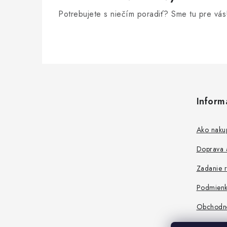
Potrebujete s niečím poradiť? Sme tu pre vás
Z
á
Inform
p
ä
Ako naku
t
Doprava a
i
Zadanie r
e
Podmienk
Obchodn