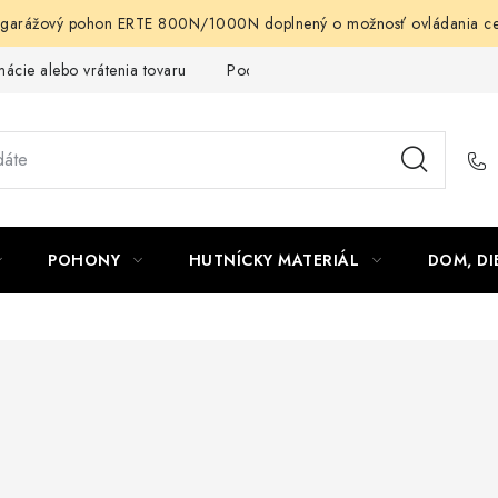
arážový pohon ERTE 800N/1000N doplnený o možnosť ovládania cez m
ácie alebo vrátenia tovaru
Podmienky ochrany osobných údajov
POHONY
HUTNÍCKY MATERIÁL
DOM, DI