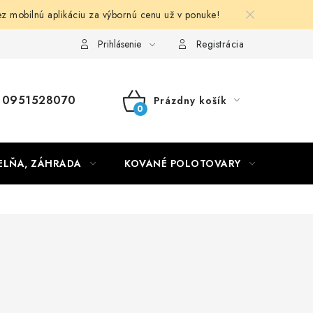
obilnú aplikáciu za výbornú cenu už v ponuke!
Obchodné podmienky
Prihlásenie
Registrácia
0951528070
Prázdny košík
NÁKUPNÝ
KOŠÍK
ELŇA, ZÁHRADA
KOVANÉ POLOTOVARY
HLIN