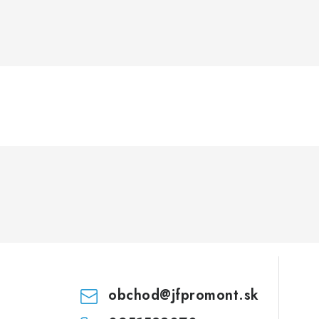
obchod
@
jfpromont.sk