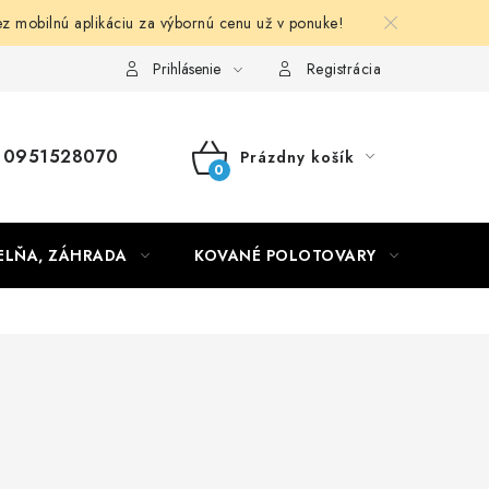
obilnú aplikáciu za výbornú cenu už v ponuke!
Obchodné podmienky
Prihlásenie
Registrácia
0951528070
Prázdny košík
NÁKUPNÝ
KOŠÍK
ELŇA, ZÁHRADA
KOVANÉ POLOTOVARY
HLIN