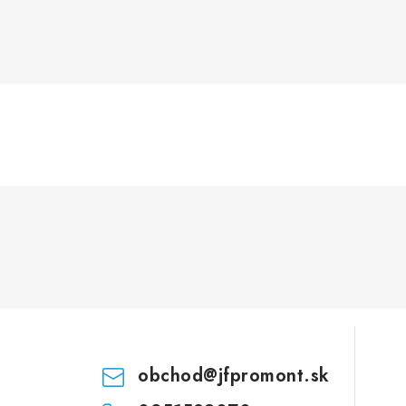
obchod
@
jfpromont.sk