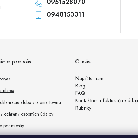
0951528070
!
0948150311
ácie pre vás
O nás
Napíšte nám
povať
Blog
 platba
FAQ
Kontaktné a fakturačné údaj
eklamácie alebo vrátenia tovaru
Rubriky
y ochrany osobných údajov
é podmienky