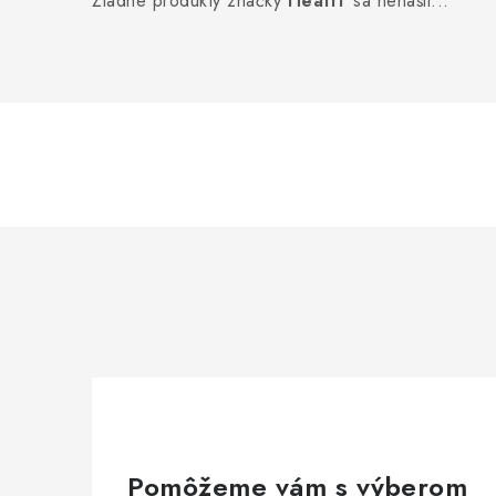
Žiadne produkty značky
HeatIT
sa nenašli...
Pomôžeme vám s výberom