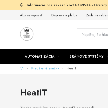
Prejsť
NOVINKA - Overený g
na
obsah
Ako nakupovať
Doprava a platba
Zadanie reklam
AUTOMATIZÁCIA
BRÁNOVÉ SYSTÉMY
Domov
Predávané značky
HeatIT
HeatIT