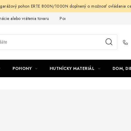
arážový pohon ERTE 800N/1000N doplnený o možnosť ovládania cez m
ácie alebo vrátenia tovaru
Podmienky ochrany osobných údajov
POHONY
HUTNÍCKY MATERIÁL
DOM, DI