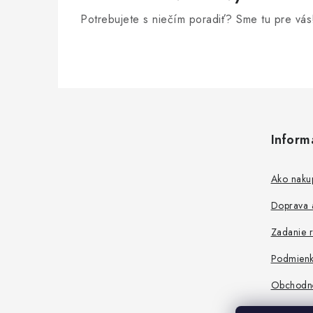
Potrebujete s niečím poradiť? Sme tu pre vás
Z
á
Inform
p
ä
Ako naku
t
Doprava a
i
Zadanie r
e
Podmienk
Obchodn